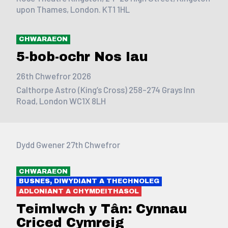
upon Thames, London. KT1 1HL
CHWARAEON
5-bob-ochr Nos Iau
26th Chwefror 2026
Calthorpe Astro (King’s Cross) 258-274 Grays Inn
Road, London WC1X 8LH
Dydd Gwener 27th Chwefror
CHWARAEON
BUSNES, DIWYDIANT A THECHNOLEG
ADLONIANT A CHYMDEITHASOL
Teimlwch y Tân: Cynnau
Criced Cymreig