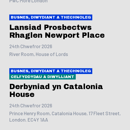
PwC More London
BUSNES, DIWYDIANT A THECHNOLEG
Lansiad Prosbectws
Rhaglen Newport Place
24th Chwefror 2026
River Room, House of Lords
BUSNES, DIWYDIANT A THECHNOLEG
CELFYDDYDAU A DIWYLLIANT
Derbyniad yn Catalonia
House
24th Chwefror 2026
Prince Henry Room, Catalonia House, 17 Fleet Street,
London. EC4Y 1AA