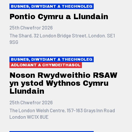
BUSNES, DIWYDIANT A THECHNOLEG
Pontio Cymru a Llundain
25th Chwefror 2026
The Shard, 32 London Bridge Street, London. SE1
9SG
BUSNES, DIWYDIANT A THECHNOLEG
ADLONIANT A CHYMDEITHASOL
Noson Rwydweithio RSAW
yn ystod Wythnos Cymru
Llundain
25th Chwefror 2026
The London Welsh Centre, 157-163 Grays Inn Road
London WC1X 8UE