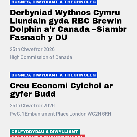
BUSNES, DIWYDIANT A THECHNOLEG
Derbyniad Wythnos Cymru
Llundain gyda RBC Brewin
Dolphin a’r Canada –Siambr
Fasnach y DU
25th Chwefror 2026
High Commission of Canada
BUSNES, DIWYDIANT A THECHNOLEG
Creu Economi Cylchol ar
gyfer Budd
25th Chwefror 2026
PwC, 1 Embankment Place London WC2N 6RH
CELFYDDYDAU A DIWYLLIANT