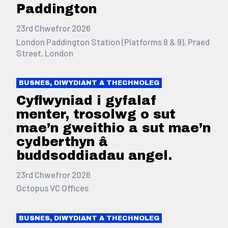
Paddington
23rd Chwefror 2026
London Paddington Station (Platforms 8 & 9), Praed
Street, London
BUSNES, DIWYDIANT A THECHNOLEG
Cyflwyniad i gyfalaf
menter, trosolwg o sut
mae’n gweithio a sut mae’n
cydberthyn â
buddsoddiadau angel.
23rd Chwefror 2026
Octopus VC Offices
BUSNES, DIWYDIANT A THECHNOLEG