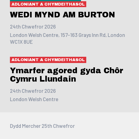
ADLONIANT A CHYMDEITHASOL
WEDI MYND AM BURTON
24th Chwefror 2026
London Welsh Centre, 157-163 Grays Inn Rd, London
WC1X 8UE
ADLONIANT A CHYMDEITHASOL
Ymarfer agored gyda Chôr
Cymru Llundain
24th Chwefror 2026
London Welsh Centre
Dydd Mercher 25th Chwefror