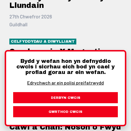
Llundain
27th Chwefror 2026
Guildhall
CELFYDDYDAU A DIWYLLIANT
Cambrensis X Magnetic:
Arddangosfa 'Genoa'
Bydd y wefan hon yn defnyddio
(Arddangosfa Wythnos
cwcis i sicrhau eich bod yn cael y
profiad gorau ar ein wefan.
Ffasiwn Llundain)
Edrychwch ar ein polisi preifatrwydd
27th Chwefror 2026
London Welsh Centre
DERBYN CWCIS
BWYD A CHREFFTAU
GWRTHOD CWCIS
ADLONIANT A CHYMDEITHASOL
Cawl â Chân: Noson o Fwyd