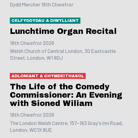
Dydd Mercher 18th Chwefror
CELFYDDYDAU A DIWYLLIANT
Lunchtime Organ Recital
18th Chwefror 2026
Welsh Church of Central London, 30 Eastcastle
Street, London, W1 8DJ
ADLONIANT A CHYMDEITHASOL
The Life of the Comedy
Commissioner: An Evening
with Sioned Wiliam
18th Chwefror 2026
The London Welsh Centre, 157–163 Gray’s Inn Road,
London, WC1X 8UE