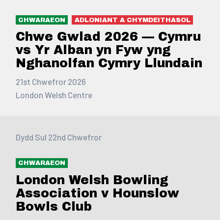
CHWARAEON
ADLONIANT A CHYMDEITHASOL
Chwe Gwlad 2026 — Cymru
vs Yr Alban yn Fyw yng
Nghanolfan Cymry Llundain
21st Chwefror 2026
London Welsh Centre
Dydd Sul 22nd Chwefror
CHWARAEON
London Welsh Bowling
Association v Hounslow
Bowls Club