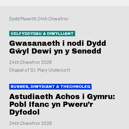
Dydd Mawrth 24th Chwefror
CELFYDDYDAU A DIWYLLIANT
Gwasanaeth i nodi Dydd
Gŵyl Dewi yn y Senedd
24th Chwefror 2026
Chapel of St. Mary Undercoft
BUSNES, DIWYDIANT A THECHNOLEG
Astudiaeth Achos i Gymru:
Pobl Ifanc yn Pweru’r
Dyfodol
24th Chwefror 2026