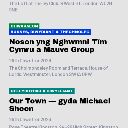
The Loft at The Ivy Club, 9 West St, London WC2H
9NE
CHWARAEON
BUSNES, DIWYDIANT A THECHNOLEG
Noson yng Nghwmni Tîm
Cymru a Mauve Group
26th Chwefror 2026
The Cholmondeley Room and Terrace, House of
Lords, Westminster, London SW1A 0PW
CELFYDDYDAU A DIWYLLIANT
Our Town — gyda Michael
Sheen
26th Chwefror 2026
Rose Theatre Kingston, 24–26 High Street, Kingston