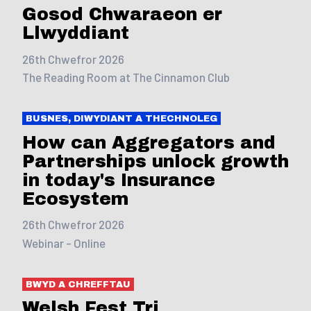
Gosod Chwaraeon er
Llwyddiant
26th Chwefror 2026
The Reading Room at The Cinnamon Club
BUSNES, DIWYDIANT A THECHNOLEG
How can Aggregators and
Partnerships unlock growth
in today's Insurance
Ecosystem
26th Chwefror 2026
Webinar - Online
BWYD A CHREFFTAU
Welsh Fest Tri