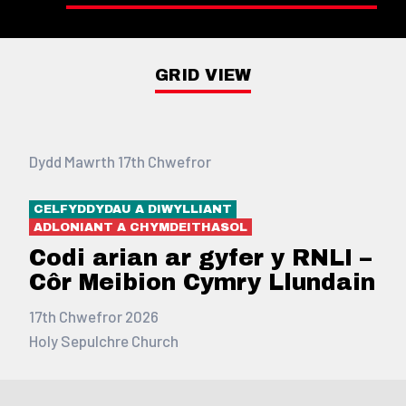
GRID VIEW
Dydd Mawrth 17th Chwefror
CELFYDDYDAU A DIWYLLIANT
ADLONIANT A CHYMDEITHASOL
Codi arian ar gyfer y RNLI –
Côr Meibion Cymry Llundain
17th Chwefror 2026
Holy Sepulchre Church