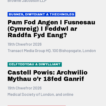
Browne Jacobson LLP
BUSNES, DIWYDIANT A THECHNOLEG
Pam Fod Angen I Fusnesau
(Cymreig) I Feddwl ar
Raddfa Fyd Eang?
19th Chwefror 2026
Transact Media Group HQ, 100 Bishopsgate, London
CELFYDDYDAU A DIWYLLIANT
Castell Powis: Archwilio
Mythau o’r 18fed Ganrif
19th Chwefror 2026
Medical Society of London, and online