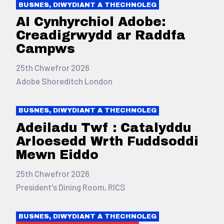
BUSNES, DIWYDIANT A THECHNOLEG
AI Cynhyrchiol Adobe:
Creadigrwydd ar Raddfa
Campws
25th Chwefror 2026
Adobe Shoreditch London
BUSNES, DIWYDIANT A THECHNOLEG
Adeiladu Twf : Catalyddu
Arloesedd Wrth Fuddsoddi
Mewn Eiddo
25th Chwefror 2026
President's Dining Room, RICS
BUSNES, DIWYDIANT A THECHNOLEG