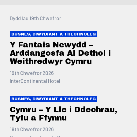
Dydd Iau 19th Chwefror
BUSNES, DIWYDIANT A THECHNOLEG
Y Fantais Newydd –
Arddangosfa AI Dethol i
Weithredwyr Cymru
19th Chwefror 2026
InterContinental Hotel
BUSNES, DIWYDIANT A THECHNOLEG
Cymru – Y Lle i Ddechrau,
Tyfu a Ffynnu
19th Chwefror 2026