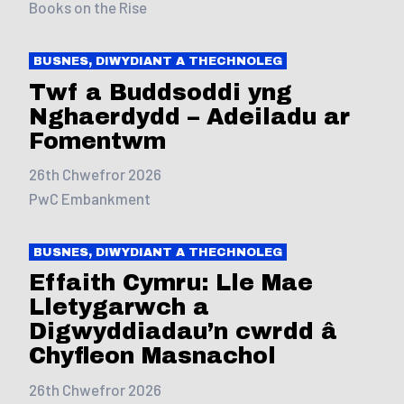
Books on the Rise
BUSNES, DIWYDIANT A THECHNOLEG
Twf a Buddsoddi yng
Nghaerdydd – Adeiladu ar
Fomentwm
26th Chwefror 2026
PwC Embankment
BUSNES, DIWYDIANT A THECHNOLEG
Effaith Cymru: Lle Mae
Lletygarwch a
Digwyddiadau’n cwrdd â
Chyfleon Masnachol
26th Chwefror 2026