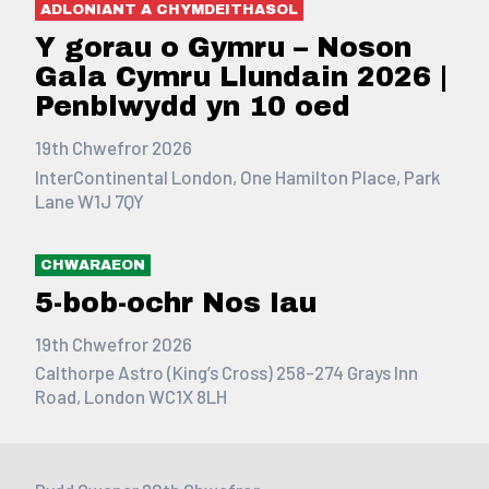
ADLONIANT A CHYMDEITHASOL
Y gorau o Gymru – Noson
Gala Cymru Llundain 2026 |
Penblwydd yn 10 oed
19th Chwefror 2026
InterContinental London, One Hamilton Place, Park
Lane W1J 7QY
CHWARAEON
5-bob-ochr Nos Iau
19th Chwefror 2026
Calthorpe Astro (King’s Cross) 258-274 Grays Inn
Road, London WC1X 8LH