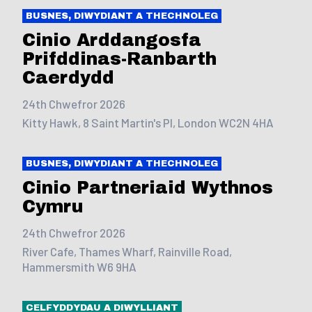
BUSNES, DIWYDIANT A THECHNOLEG
Cinio Arddangosfa
Prifddinas-Ranbarth
Caerdydd
24th Chwefror 2026
Kitty Hawk, 8 Saint Martin's Pl, London WC2N 4HA
BUSNES, DIWYDIANT A THECHNOLEG
Cinio Partneriaid Wythnos
Cymru
24th Chwefror 2026
River Cafe, Thames Wharf, Rainville Road,
Hammersmith W6 9HA
CELFYDDYDAU A DIWYLLIANT