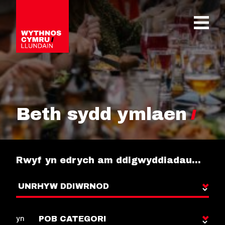
OPEN 
Beth sydd ymlaen
Rwyf yn edrych am ddigwyddiadau…
yn