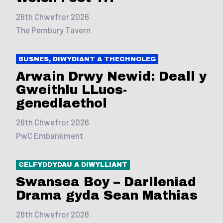
26th Chwefror 2026
The Pembury Tavern
BUSNES, DIWYDIANT A THECHNOLEG
Arwain Drwy Newid: Deall y
Gweithlu LLuos-
genedlaethol
26th Chwefror 2026
PwC Embankment
CELFYDDYDAU A DIWYLLIANT
Swansea Boy – Darlleniad
Drama gyda Sean Mathias
26th Chwefror 2026