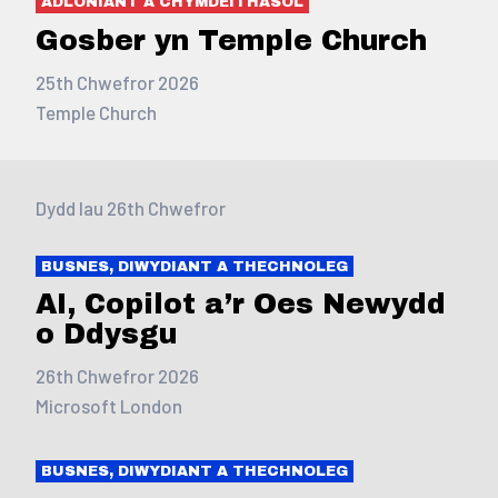
ADLONIANT A CHYMDEITHASOL
Gosber yn Temple Church
25th Chwefror 2026
Temple Church
Dydd Iau 26th Chwefror
BUSNES, DIWYDIANT A THECHNOLEG
AI, Copilot a’r Oes Newydd
o Ddysgu
26th Chwefror 2026
Microsoft London
BUSNES, DIWYDIANT A THECHNOLEG