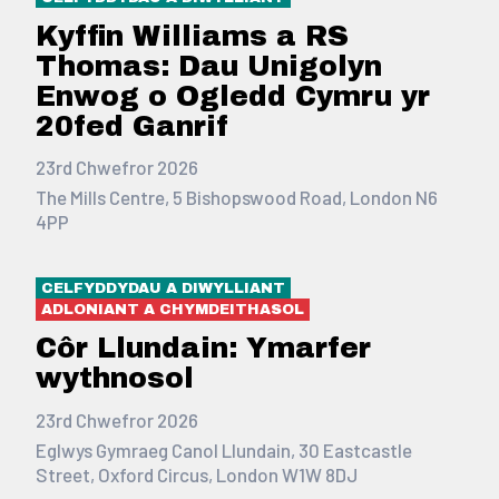
Kyffin Williams a RS
Thomas: Dau Unigolyn
Enwog o Ogledd Cymru yr
20fed Ganrif
23rd Chwefror 2026
The Mills Centre, 5 Bishopswood Road, London N6
4PP
CELFYDDYDAU A DIWYLLIANT
ADLONIANT A CHYMDEITHASOL
Côr Llundain: Ymarfer
wythnosol
23rd Chwefror 2026
Eglwys Gymraeg Canol Llundain, 30 Eastcastle
Street, Oxford Circus, London W1W 8DJ