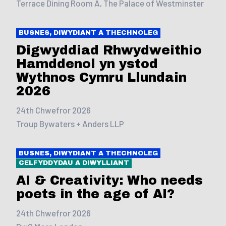
Terrace Dining Room A, The Palace of Westminster
BUSNES, DIWYDIANT A THECHNOLEG
Digwyddiad Rhwydweithio
Hamddenol yn ystod
Wythnos Cymru Llundain
2026
24th Chwefror 2026
Troup Bywaters + Anders LLP
BUSNES, DIWYDIANT A THECHNOLEG
CELFYDDYDAU A DIWYLLIANT
AI & Creativity: Who needs
poets in the age of AI?
24th Chwefror 2026