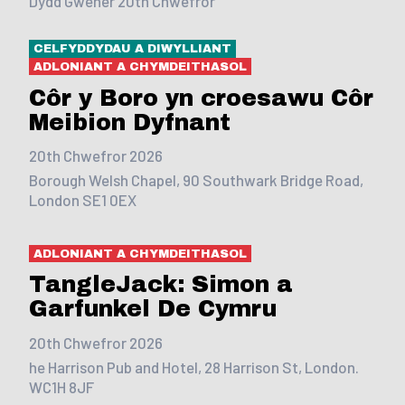
Dydd Gwener 20th Chwefror
CELFYDDYDAU A DIWYLLIANT
ADLONIANT A CHYMDEITHASOL
Côr y Boro yn croesawu Côr
Meibion Dyfnant
20th Chwefror 2026
Borough Welsh Chapel, 90 Southwark Bridge Road,
London SE1 0EX
ADLONIANT A CHYMDEITHASOL
TangleJack: Simon a
Garfunkel De Cymru
20th Chwefror 2026
he Harrison Pub and Hotel, 28 Harrison St, London.
WC1H 8JF