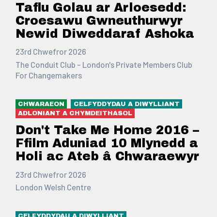
Taflu Golau ar Arloesedd:
Croesawu Gwneuthurwyr
Newid Diweddaraf Ashoka
23rd Chwefror 2026
The Conduit Club - London's Private Members Club
For Changemakers
CHWARAEON
CELFYDDYDAU A DIWYLLIANT
ADLONIANT A CHYMDEITHASOL
Don't Take Me Home 2016 –
Ffilm Aduniad 10 Mlynedd a
Holi ac Ateb â Chwaraewyr
23rd Chwefror 2026
London Welsh Centre
CELFYDDYDAU A DIWYLLIANT