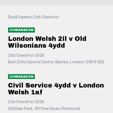
Dydd Sadwrn 21st Chwefror
CHWARAEON
London Welsh 2il v Old
Wilsonians 4ydd
21st Chwefror 2026
Barn Elms Sports Centre, Barnes, London, SW13 0DG
CHWARAEON
Civil Service 4ydd v London
Welsh 1af
21st Chwefror 2026
Old Deer Park, 187 Kew Road, Richmond