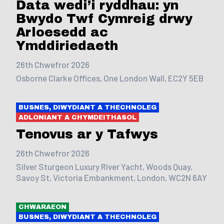
Data wedi’i ryddhau: yn
Bwydo Twf Cymreig drwy
Arloesedd ac
Ymddiriedaeth
26th Chwefror 2026
Osborne Clarke Offices, One London Wall, EC2Y 5EB
BUSNES, DIWYDIANT A THECHNOLEG
ADLONIANT A CHYMDEITHASOL
Tenovus ar y Tafwys
26th Chwefror 2026
Silver Sturgeon Luxury River Yacht, Woods Quay,
Savoy St, Victoria Embankment, London, WC2N 6AY
CHWARAEON
BUSNES, DIWYDIANT A THECHNOLEG