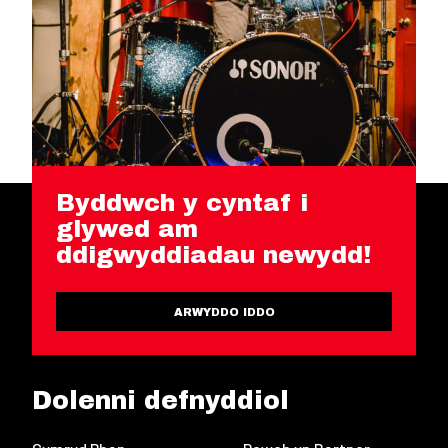
Byddwch y cyntaf i
glywed am
ddigwyddiadau newydd!
ARWYDDO IDDO
Dolenni defnyddiol