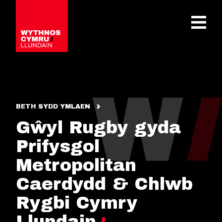
OPEN 
BETH SYDD YMLAEN
Gŵyl Rugby gyda
Prifysgol
Metropolitan
Caerdydd & Chlwb
Rygbi Cymry
Llundain