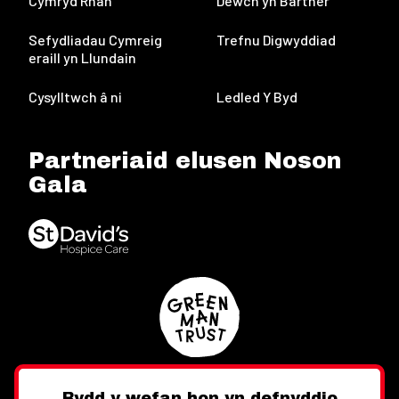
Cymryd Rhan
Dewch yn Bartner
Sefydliadau Cymreig
Trefnu Digwyddiad
eraill yn Llundain
Cysylltwch â ni
Ledled Y Byd
Partneriaid elusen Noson
Gala
Bydd y wefan hon yn defnyddio