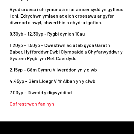
Bydd croeso i chi ymuno â ni ar amser sydd yn gyfleus
i chi. Edrychwn ymlaen at eich croesawu ar gyfer
diwrnod o hwyl, chwerthin a chyd-atgofion.
9.30yb – 12.30yp - Rygbi dynion 10au
1.20yp - 1.50yp – Cwestiwn ac ateb gyda Gareth
Baber, Hyfforddwr Dwbl Olympaidd a Chyfarwyddwr y
System Rygbi ym Met Caerdydd
2.15yp – Gêm Cymru V Iwerddon yn y clwb
4.45yp – Gêm Lloegr V Yr Alban yn y clwb
7.00yp – Diwedd y digwyddiad
Cofrestrwch fan hyn