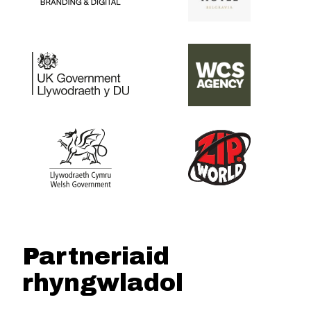
Partneriaid
rhyngwladol