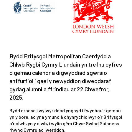
Bydd Prifysgol Metropolitan Caerdydd a
Chlwb Rygbi Cymry Llundain yn trefnu cyfres
o gemau calendr a digwyddiad sgwrsio
anffurfiol i gael y newyddion diweddaraf
gydag alumni a ffrindiau ar 22 Chwefror,
2025.
Bydd croeso i wylwyr ddod ynghyd i fwynhau’r gemau
yn y bore, ac yna ymuno â chynrychiolwyr o’r Brifysgol
a’r clwb, yn y clwb, i wylio gêm Chwe Gwlad Guinness
rhwng Cymru ac Iwerddon.