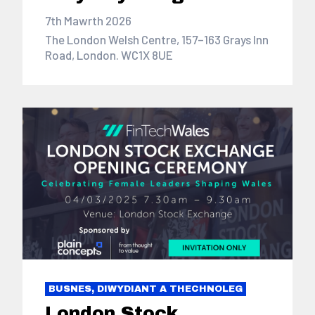
7th Mawrth 2026
The London Welsh Centre, 157–163 Grays Inn
Road, London. WC1X 8UE
BUSNES, DIWYDIANT A THECHNOLEG
London Stock