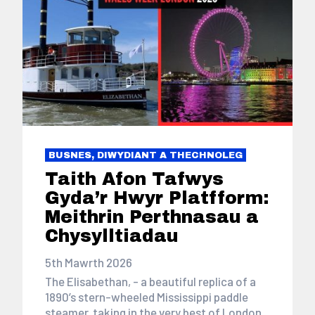
BUSNES, DIWYDIANT A THECHNOLEG
Taith Afon Tafwys
Gyda’r Hwyr Platfform:
Meithrin Perthnasau a
Chysylltiadau
5th Mawrth 2026
The Elisabethan, - a beautiful replica of a
1890’s stern-wheeled Mississippi paddle
steamer, taking in the very best of London