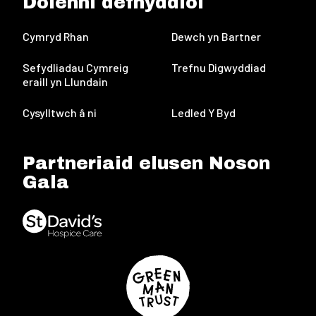
Dolenni defnyddiol
Cymryd Rhan
Dewch yn Bartner
Sefydliadau Cymreig
Trefnu Digwyddiad
eraill yn Llundain
Cysylltwch â ni
Ledled Y Byd
Partneriaid elusen Noson
Gala