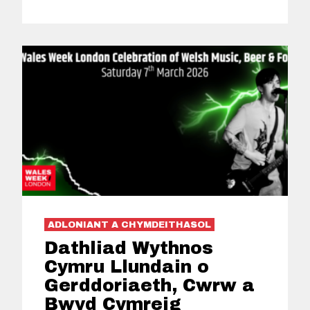
ADLONIANT A CHYMDEITHASOL
Dathliad Wythnos
Cymru Llundain o
Gerddoriaeth, Cwrw a
Bwyd Cymreig