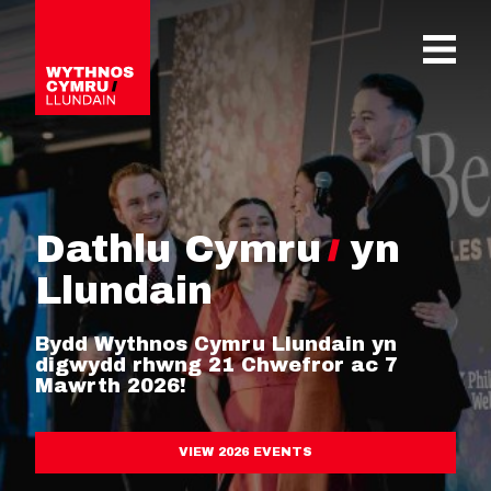
OPEN 
Dathlu Cymru
yn
Llundain
Bydd Wythnos Cymru Llundain yn
digwydd rhwng 21 Chwefror ac 7
Mawrth 2026!
VIEW 2026 EVENTS