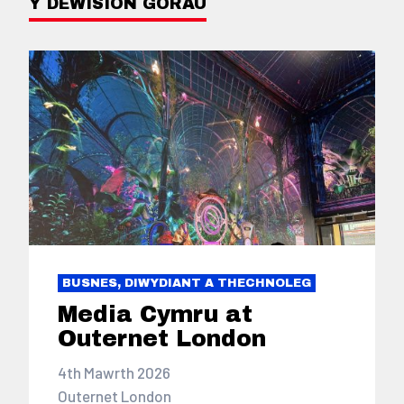
Y DEWISION GORAU
BUSNES, DIWYDIANT A THECHNOLEG
Media Cymru at
Outernet London
4th Mawrth 2026
Outernet London