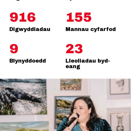
916
155
Digwyddiadau
Mannau cyfarfod
9
23
Blynyddoedd
Lleoliadau byd-
eang