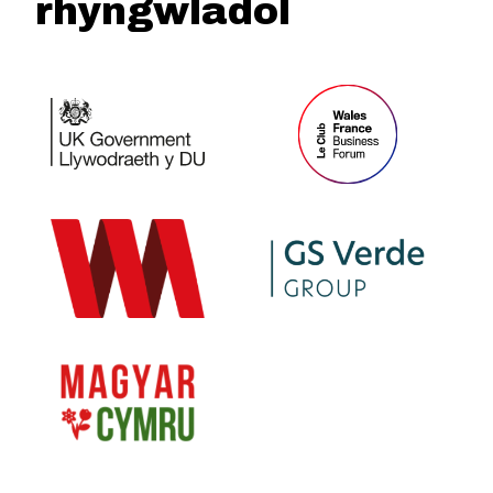
rhyngwladol