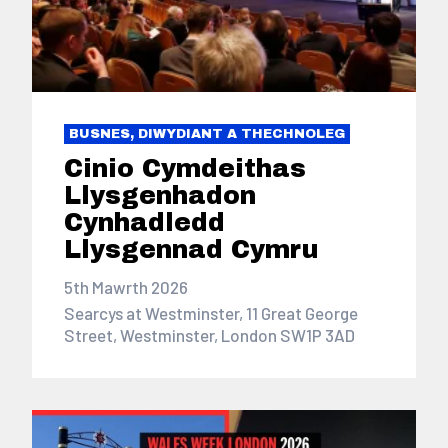
BUSNES, DIWYDIANT A THECHNOLEG
Cinio Cymdeithas
Llysgenhadon
Cynhadledd
Llysgennad Cymru
5th Mawrth 2026
Searcys at Westminster, 11 Great George
Street, Westminster, London SW1P 3AD