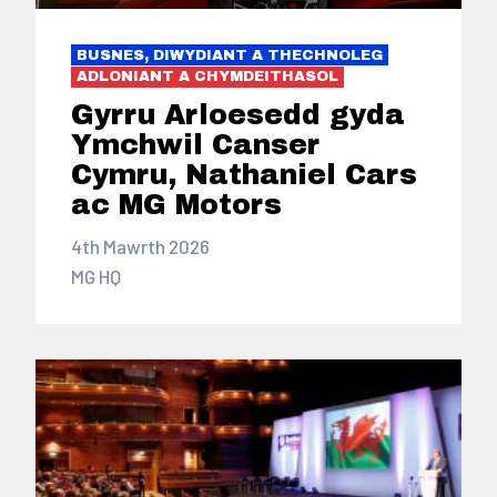
BUSNES, DIWYDIANT A THECHNOLEG
ADLONIANT A CHYMDEITHASOL
Gyrru Arloesedd gyda
Ymchwil Canser
Cymru, Nathaniel Cars
ac MG Motors
4th Mawrth 2026
MG HQ