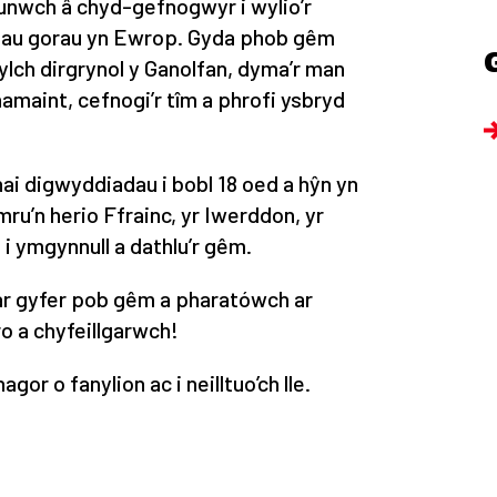
nwch â chyd-gefnogwyr i wylio’r
imau gorau yn Ewrop. Gyda phob gêm
gylch dirgrynol y Ganolfan, dyma’r man
namaint, cefnogi’r tîm a phrofi ysbryd
ai digwyddiadau i bobl 18 oed a hŷn yn
ru’n herio Ffrainc, yr Iwerddon, yr
e i ymgynnull a dathlu’r gêm.
ar gyfer pob gêm a pharatówch ar
o a chyfeillgarwch!
or o fanylion ac i neilltuo’ch lle.