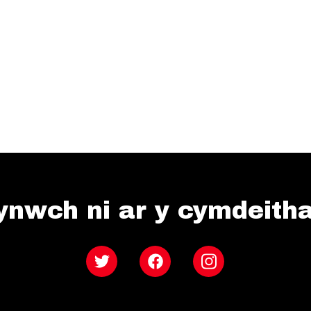
ynwch ni ar y cymdeith
Twitter
Facebook
Instagram