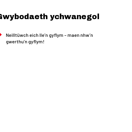
Gwybodaeth ychwanegol
Neilltüwch eich lle’n gyflym – maen nhw’n
gwerthu’n gyflym!