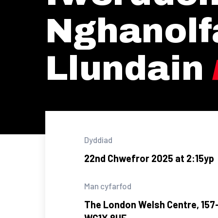
Nghanolf
Llundain
Dyddiad
22nd Chwefror 2025 at 2:15yp
Man cyfarfod
The London Welsh Centre, 157-
WC1X 8UE