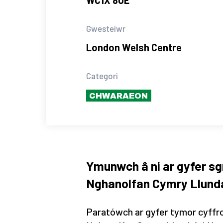
Gwesteiwr
London Welsh Centre
Categori
CHWARAEON
Ymunwch â ni ar gyfer sg
Nghanolfan Cymry Llund
Paratówch ar gyfer tymor cyffro