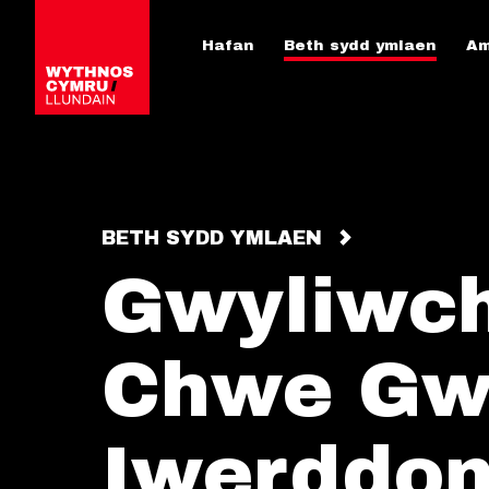
Hafan
Beth sydd ymlaen
Am
BETH SYDD YMLAEN
Gwyliwch
Chwe Gw
Iwerddon