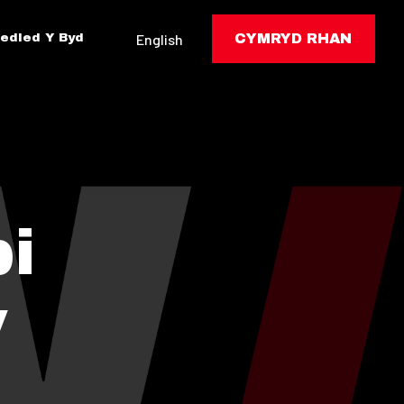
edled Y Byd
English
CYMRYD RHAN
i
v