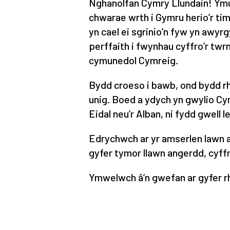
Nghanolfan Cymry Llundain! Ymu
chwarae wrth i Gymru herio’r t
yn cael ei sgrinio’n fyw yn awyr
perffaith i fwynhau cyffro’r twr
cymunedol Cymreig.
Bydd croeso i bawb, ond bydd rh
unig. Boed a ydych yn gwylio Cym
Eidal neu’r Alban, ni fydd gwell l
Edrychwch ar yr amserlen lawn 
gyfer tymor llawn angerdd, cyffr
Ymwelwch â’n gwefan ar gyfer rhag