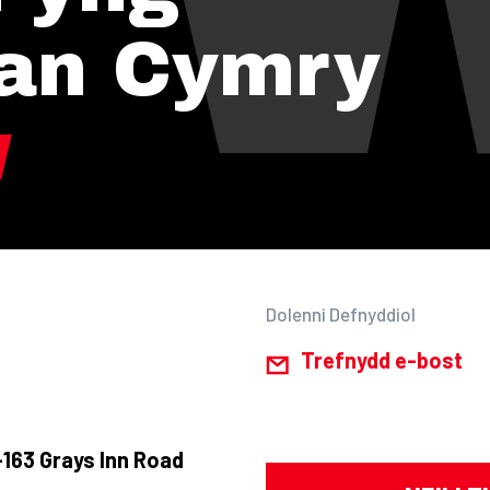
an Cymry
Dolenni Defnyddiol
Trefnydd e-bost
163 Grays Inn Road