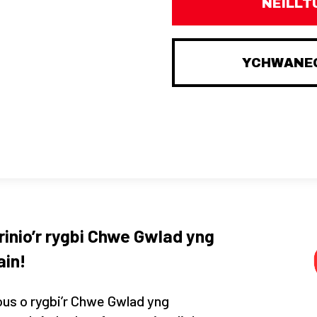
NEILLT
YCHWANEG
rinio’r rygbi Chwe Gwlad yng
ain!
us o rygbi’r Chwe Gwlad yng