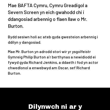
Mae BAFTA Cymru, Cymru Greadigol a
Severn Screen yn eich gwahodd chi i
ddangosiad arbennig o flaen llaw o Mr.
Burton.
Bydd sesiwn holi ac ateb gyda gwesteion arbennig i
ddilyn y dangosiad.
Mae Mr. Burton yn adrodd stori wir yr ysgolfeistr
Gymreig Philip Burton a’r berthynas a newidiodd ei
fywyd gyda Richard Jenkins, a ddaeth i fod yn actor
chwedlonol a enwebwyd am Oscar, sef Richard
Burton.
Dilynwch ni ar y