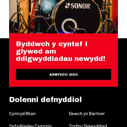
Byddwch y cyntaf i
glywed am
ddigwyddiadau newydd!
ARWYDDO IDDO
Dolenni defnyddiol
Cymryd Rhan
Dewch yn Bartner
Sefydliadau Cymreig
Trefnu Digwyddiad