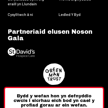
eraill yn Llundain
Cysylltwch â ni
Ledled Y Byd
Partneriaid elusen Noson
Gala
Bydd y wefan hon yn defnyddio
cwcis i sicrhau eich bod yn cael y
Twitter
Facebook
Instagram
profiad gorau ar ein wefan.