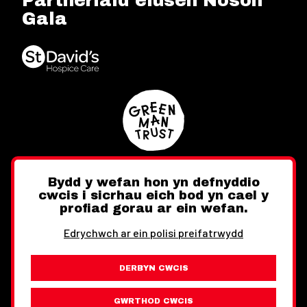
Partneriaid elusen Noson
Gala
Bydd y wefan hon yn defnyddio
cwcis i sicrhau eich bod yn cael y
Twitter
Facebook
Instagram
profiad gorau ar ein wefan.
Edrychwch ar ein polisi preifatrwydd
DERBYN CWCIS
Ewch i'r Wefan Toward
Gwybodaeth Cyfreithiol
GWRTHOD CWCIS