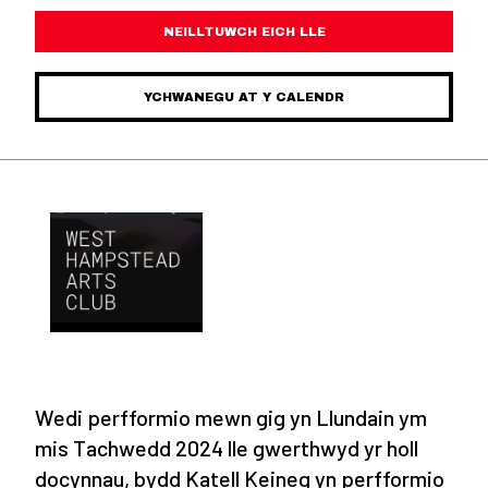
NEILLTUWCH EICH LLE
YCHWANEGU AT Y CALENDR
Wedi perfformio mewn gig yn Llundain ym
mis Tachwedd 2024 lle gwerthwyd yr holl
docynnau, bydd Katell Keineg yn perfformio