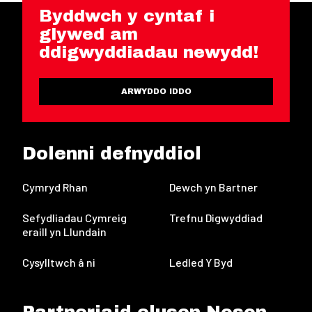
Byddwch y cyntaf i
glywed am
ddigwyddiadau newydd!
ARWYDDO IDDO
Dolenni defnyddiol
Cymryd Rhan
Dewch yn Bartner
Sefydliadau Cymreig
Trefnu Digwyddiad
eraill yn Llundain
Cysylltwch â ni
Ledled Y Byd