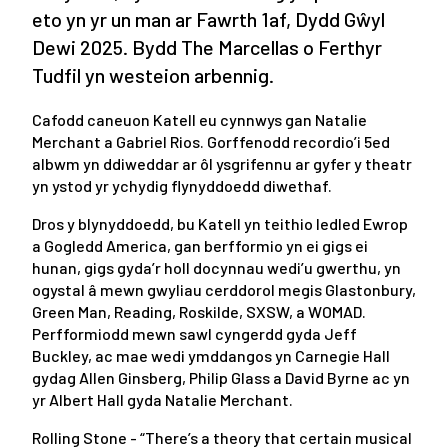
eto yn yr un man ar Fawrth 1af, Dydd Gŵyl
Dewi 2025. Bydd The Marcellas o Ferthyr
Tudfil yn westeion arbennig.
Cafodd caneuon Katell eu cynnwys gan Natalie
Merchant a Gabriel Rios. Gorffenodd recordio’i 5ed
albwm yn ddiweddar ar ôl ysgrifennu ar gyfer y theatr
yn ystod yr ychydig flynyddoedd diwethaf.
Dros y blynyddoedd, bu Katell yn teithio ledled Ewrop
a Gogledd America, gan berfformio yn ei gigs ei
hunan, gigs gyda’r holl docynnau wedi’u gwerthu, yn
ogystal â mewn gwyliau cerddorol megis Glastonbury,
Green Man, Reading, Roskilde, SXSW, a WOMAD.
Perfformiodd mewn sawl cyngerdd gyda Jeff
Buckley, ac mae wedi ymddangos yn Carnegie Hall
gydag Allen Ginsberg, Philip Glass a David Byrne ac yn
yr Albert Hall gyda Natalie Merchant.
Rolling Stone - “There’s a theory that certain musical