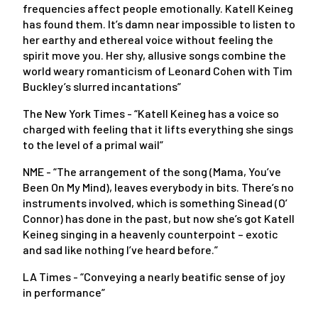
frequencies affect people emotionally. Katell Keineg
has found them. It’s damn near impossible to listen to
her earthy and ethereal voice without feeling the
spirit move you. Her shy, allusive songs combine the
world weary romanticism of Leonard Cohen with Tim
Buckley’s slurred incantations”
The New York Times - “Katell Keineg has a voice so
charged with feeling that it lifts everything she sings
to the level of a primal wail”
NME - “The arrangement of the song (Mama, You’ve
Been On My Mind), leaves everybody in bits. There’s no
instruments involved, which is something Sinead (O’
Connor) has done in the past, but now she’s got Katell
Keineg singing in a heavenly counterpoint – exotic
and sad like nothing I’ve heard before.”
LA Times - “Conveying a nearly beatific sense of joy
in performance”