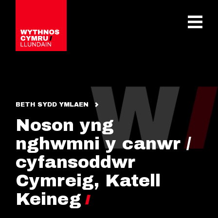
OPEN 
BETH SYDD YMLAEN
Noson yng
nghwmni y canwr /
cyfansoddwr
Cymreig, Katell
Keineg