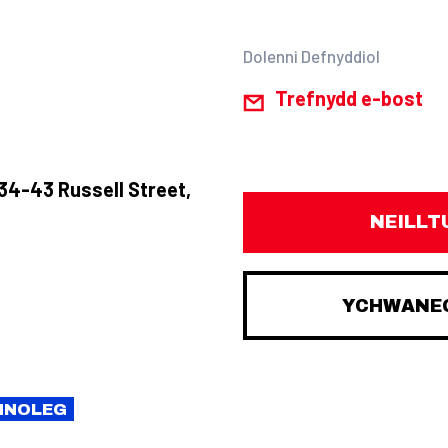
Dolenni Defnyddiol
Trefnydd e-bost
34-43 Russell Street,
NEILLT
YCHWANEG
CHNOLEG