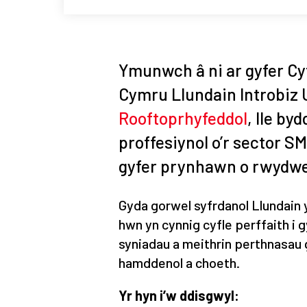
Ymunwch â ni ar gyfer C
Cymru Llundain Introbiz 
Rooftoprhyfeddol
, lle by
proffesiynol o’r sector S
gyfer prynhawn o rwydwe
Gyda gorwel syfrdanol Llundain 
hwn yn cynnig cyfle perffaith i g
syniadau a meithrin perthnasa
hamddenol a choeth.
Yr hyn i’w ddisgwyl: