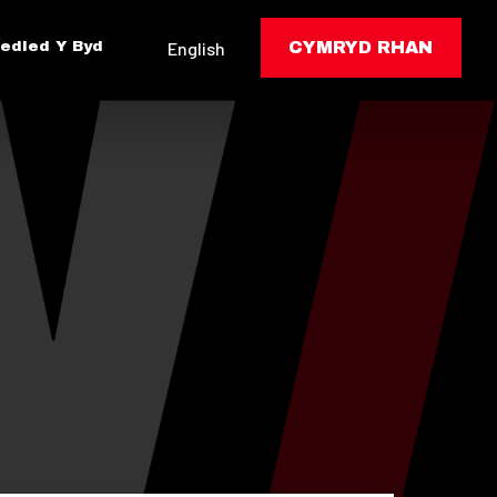
edled Y Byd
English
CYMRYD RHAN