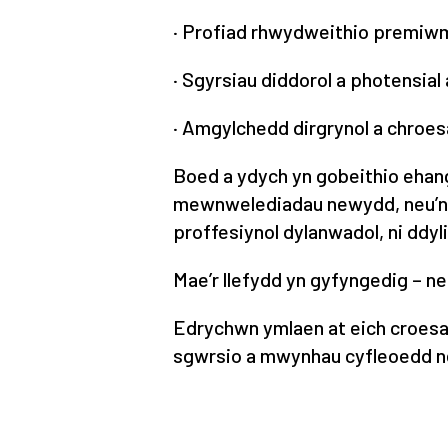
· Profiad rhwydweithio premiwm
· Sgyrsiau diddorol a photensial 
· Amgylchedd dirgrynol a chroe
Boed a ydych yn gobeithio ehang
mewnwelediadau newydd, neu’n 
proffesiynol dylanwadol, ni ddyli
Mae’r llefydd yn gyfyngedig – ne
Edrychwn ymlaen at eich croesaw
sgwrsio a mwynhau cyfleoedd 