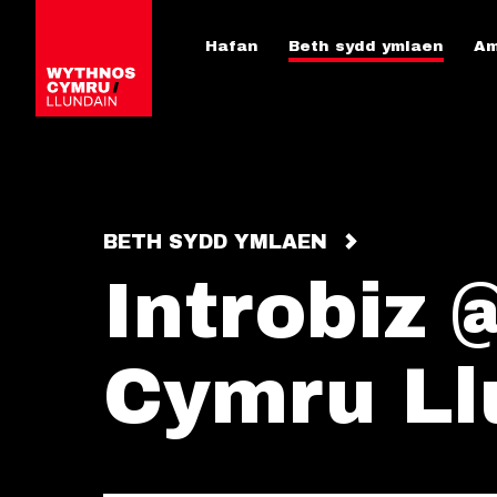
Hafan
Beth sydd ymlaen
Am
BETH SYDD YMLAEN
Introbiz
Cymru Ll