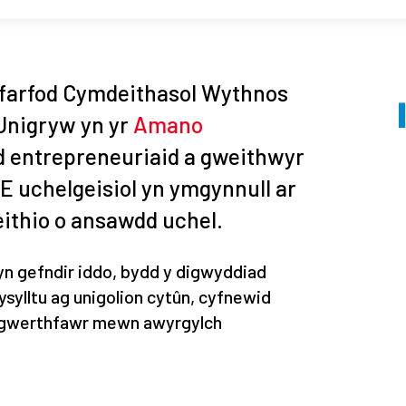
yfarfod Cymdeithasol Wythnos
Unigryw yn yr
Amano
dd entrepreneuriaid a gweithwyr
ME uchelgeisiol yn ymgynnull ar
ithio o ansawdd uchel.
yn gefndir iddo, bydd y digwyddiad
ysylltu ag unigolion cytûn, cyfnewid
u gwerthfawr mewn awyrgylch