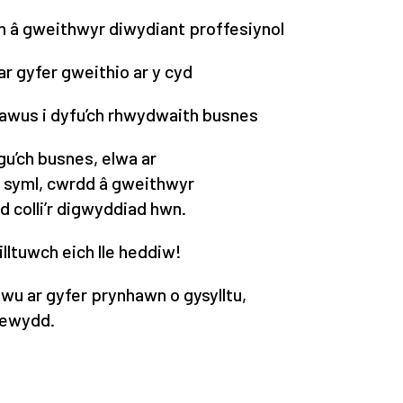
 â gweithwyr diwydiant proffesiynol
ar gyfer gweithio ar y cyd
sawus i dyfu’ch rhwydwaith busnes
u’ch busnes, elwa ar
syml, cwrdd â gweithwyr
d colli’r digwyddiad hwn.
illtuwch eich lle heddiw!
u ar gyfer prynhawn o gysylltu,
newydd.