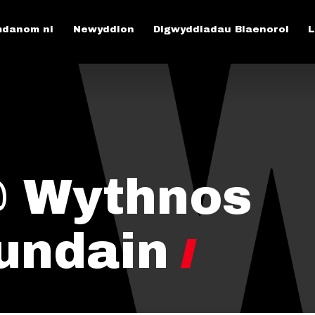
danom ni
Newyddion
Digwyddiadau Blaenorol
L
 @ Wythnos
undain