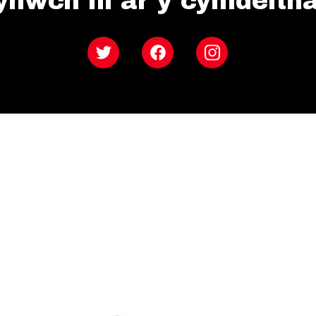
ynwch ni ar y cymdeith
Twitter
Facebook
Instagram