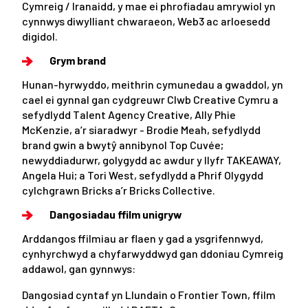
Cymreig / Iranaidd, y mae ei phrofiadau amrywiol yn
cynnwys diwylliant chwaraeon, Web3 ac arloesedd
digidol.
Grym brand
Hunan-hyrwyddo, meithrin cymunedau a gwaddol, yn
cael ei gynnal gan cydgreuwr Clwb Creative Cymru a
sefydlydd Talent Agency Creative, Ally Phie
McKenzie, a’r siaradwyr - Brodie Meah, sefydlydd
brand gwin a bwytŷ annibynol Top Cuvée;
newyddiadurwr, golygydd ac awdur y llyfr TAKEAWAY,
Angela Hui; a Tori West, sefydlydd a Phrif Olygydd
cylchgrawn Bricks a’r Bricks Collective.
Dangosiadau ffilm unigryw
Arddangos ffilmiau ar flaen y gad a ysgrifennwyd,
cynhyrchwyd a chyfarwyddwyd gan ddoniau Cymreig
addawol, gan gynnwys:
Dangosiad cyntaf yn Llundain o Frontier Town, ffilm