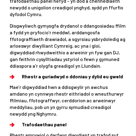
trafodaethau panel hefyd – yn dod â chenhedlaeth
newydd o unigolion creadigol ynghyd, sydd yn ffurfio
dyfodol Cymru.
Disgwyliwch gymysgfa drydanol o ddangosiadau ffilm
a fydd yn pryfocio’r meddwl, arddangosfa
ffotograffiaeth drawiadol, a sgyrsiau ysbrydoledig ag
arloeswyr diwylliant Cymreig, ac yna i gloi,
digwyddiad rhwydweithio a arweinir yn fyw gan DJ,
gan feithrin cysylltiadau ystyriol o fewn y gymuned
ddiaspora a’r olygfa greadigol yn Llundain.
Rhestr a guriadwyd o ddoniau y dylid eu gweld
Mae’r digwyddiad hwn a ddisgwylir yn awchus
amdano yn cynnwys rhestr eithriadol o wneuthurwyr
ffilmiau, ffotograffwyr, cerddorion ac arweinwyr
meddyliau, pob un yn gyrru symudiad creadigol
newydd yng Nghymru.
Trafodaethau panel
Rhestr amrywiol o darfwyr diwydiant yn trafod sut