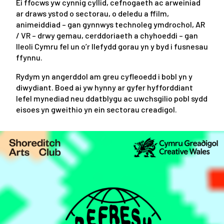
Ei ffocws yw cynnig cyllid, cefnogaeth ac arweiniad
ar draws ystod o sectorau, o deledu a ffilm,
animeiddiad – gan gynnwys technoleg ymdrochol, AR
/ VR – drwy gemau, cerddoriaeth a chyhoeddi – gan
lleoli Cymru fel un o’r llefydd gorau yn y byd i fusnesau
ffynnu.
Rydym yn angerddol am greu cyfleoedd i bobl yn y
diwydiant. Boed ai yw hynny ar gyfer hyfforddiant
lefel mynediad neu ddatblygu ac uwchsgilio pobl sydd
eisoes yn gweithio yn ein sectorau creadigol.