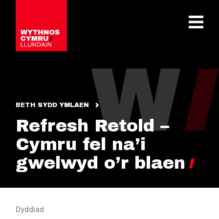
OPEN 
BETH SYDD YMLAEN
Refresh Retold –
Cymru fel na’i
gwelwyd o’r blaen
Dyddiad