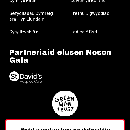
Cymryd Rhan
Dewch yn Bartner
Sefydliadau Cymreig
Trefnu Digwyddiad
eraill yn Llundain
Cysylltwch â ni
Ledled Y Byd
Partneriaid elusen Noson
Gala
Bydd y wefan hon yn defnyddio