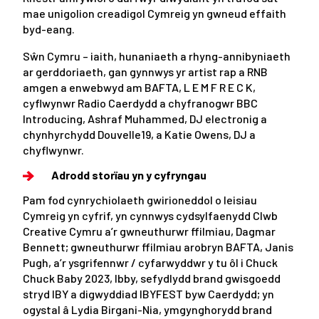
mae unigolion creadigol Cymreig yn gwneud effaith
byd-eang.
Sŵn Cymru – iaith, hunaniaeth a rhyng-annibyniaeth
ar gerddoriaeth, gan gynnwys yr artist rap a RNB
amgen a enwebwyd am BAFTA, L E M F R E C K,
cyflwynwr Radio Caerdydd a chyfranogwr BBC
Introducing, Ashraf Muhammed, DJ electronig a
chynhyrchydd Douvelle19, a Katie Owens, DJ a
chyflwynwr.
Adrodd storïau yn y cyfryngau
Pam fod cynrychiolaeth gwirioneddol o leisiau
Cymreig yn cyfrif, yn cynnwys cydsylfaenydd Clwb
Creative Cymru a’r gwneuthurwr ffilmiau, Dagmar
Bennett; gwneuthurwr ffilmiau arobryn BAFTA, Janis
Pugh, a’r ysgrifennwr / cyfarwyddwr y tu ôl i Chuck
Chuck Baby 2023, Ibby, sefydlydd brand gwisgoedd
stryd IBY a digwyddiad IBYFEST byw Caerdydd; yn
ogystal â Lydia Birgani-Nia, ymgynghorydd brand