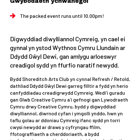
Gwybodaeth ychwanegol
The packed event runs until 10.00pm!
Digwyddiad diwylliannol Cymreig, yn cael ei
gynnal yn ystod Wythnos Cymru Llundain ar
Ddydd Gŵyl Dewi, gan amlygu arloeswyr
creadigol sydd yn ffurfio naratif newydd.
Bydd Shoreditch Arts Club yn cynnal Refresh / Retold,
dathliad Ddydd Gŵyl Dewi garreg filltir a fydd yn herio
canfyddiadau creadigrwydd Cymreig. Wedi’i guradu
gan Glwb Creative Cymru a’i gefnogi gan Lywodraeth
Cymru drwy Creative Cymru, bydd y digwyddiad
diwylliannol, diwrnod cyfan i ymgolli ynddo, hwn yn
taflu golau ar ddoniau Cymreig ifanc sydd yn torri
cwysi newydd ar draws y cyfryngau ffilm,
ffotograffiaeth a cherddoriaeth, a bydd