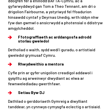
ddogfen fer a enillodd BAFTA-Cymru, ac a
gyfarwyddwyd gan Tom a Theo Tennant, am dri o
drigolion Fairbourne, a ystyriwyd fel ffoadurion
hinsawdd cyntaf y Deyrnas Unedig, wrth iddyn nhw
fyw dan gwmwl o ansicrwydd a photensial o ddistryw
amgylcheddol.
Ffotograffiaeth ac arddangosfa adrodd
storïau gweledol
Detholiad o waith, sydd wedi’i guradu, o artistiaid
gweledol grymusaf Cymru.
Rhwydweithio a mentora
Cyfle prin ar gyfer unigolion creadigol addawol i
gysylltu ag arweinwyr diwydiant ac elwa ar
fewnwelediadau gwerthfawr.
Setiau Byw DJ
Dathliad o gerddoriaeth Gymreig a diwylliant
tanddear, yn cynnwys cymysgfa eclectig o artisiaid.