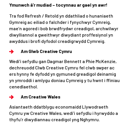
Ymunwch â’r mudiad – tocynnau ar gael yn awr!
Tra fod Refresh / Retold yn ddathliad o hunaniaeth
Gymreig ac eiliad o falchder i fynychwyr Cymreig,
mae’n agored i bob brwdfrydwr creadigol, archwilwyr
diwylliannol a gweithwyr diwydiant proffesiynol yn
awyddus i brofi dyfodol creadigrwydd Cymreig.
Am Glwb Creative Cymru
Wedi’i sefydlu gan Dagmar Bennett a Phie McKenzie,
dechreuodd Clwb Creative Cymru fel clwb swper ac
ers hynny fe dyfodd yn gymuned greadigol deinamig
yn ymroddi i amlygu doniau Cymreig y tu hwnt i ffiniau
cenedlaethol.
Am Creative Wales
Asiantaeth ddatblygu economaidd Llywodraeth
Cymru yw Creative Wales, wedi’i sefydlu i hyrwyddo a
thyfu’r diwydiannau creadigol yng Nghymru.