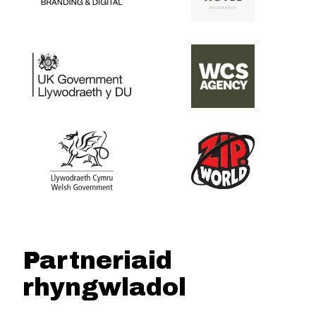
Partneriaid
rhyngwladol