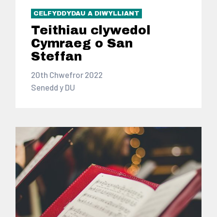
CELFYDDYDAU A DIWYLLIANT
Teithiau clywedol
Cymraeg o San
Steffan
20th Chwefror 2022
Senedd y DU