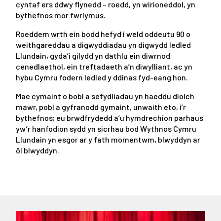
cyntaf ers ddwy flynedd – roedd, yn wirioneddol, yn
bythefnos mor fwrlymus.
Roeddem wrth ein bodd hefyd i weld oddeutu 90 o
weithgareddau a digwyddiadau yn digwydd ledled
Llundain, gyda’i gilydd yn dathlu ein diwrnod
cenedlaethol, ein treftadaeth a’n diwylliant, ac yn
hybu Cymru fodern ledled y ddinas fyd-eang hon.
Mae cymaint o bobl a sefydliadau yn haeddu diolch
mawr, pobl a gyfranodd gymaint, unwaith eto, i’r
bythefnos; eu brwdfrydedd a’u hymdrechion parhaus
yw’r hanfodion sydd yn sicrhau bod Wythnos Cymru
Llundain yn esgor ar y fath momentwm, blwyddyn ar
ôl blwyddyn.