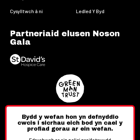
Cysylltwch â ni
Ledled Y Byd
Partneriaid elusen Noson
Gala
Bydd y wefan hon yn defnyddio
cwcis i sicrhau eich bod yn cael y
Twitter
Facebook
Instagram
profiad gorau ar ein wefan.
Edrychwch ar ein polisi preifatrwydd