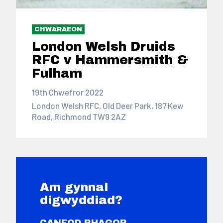
CHWARAEON
London Welsh Druids
RFC v Hammersmith &
Fulham
19th Chwefror 2022
London Welsh RFC, Old Deer Park, 187 Kew
Road, Richmond TW9 2AZ
Am gynnal
digwyddiad?
CANFOD RHAGOR