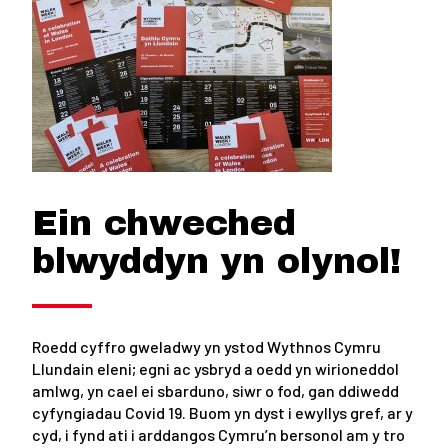
Ein chweched
blwyddyn yn olynol!
Roedd cyffro gweladwy yn ystod Wythnos Cymru
Llundain eleni; egni ac ysbryd a oedd yn wirioneddol
amlwg, yn cael ei sbarduno, siwr o fod, gan ddiwedd
cyfyngiadau Covid 19. Buom yn dyst i ewyllys gref, ar y
cyd, i fynd ati i arddangos Cymru’n bersonol am y tro