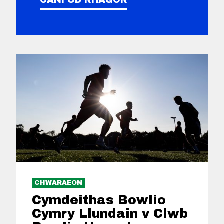
CHWARAEON
Cymdeithas Bowlio
Cymry Llundain v Clwb