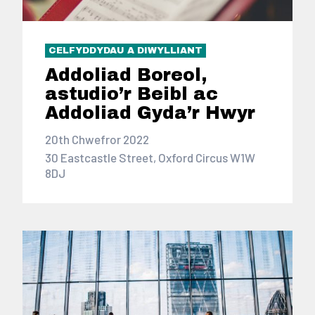
CELFYDDYDAU A DIWYLLIANT
Addoliad Boreol,
astudio’r Beibl ac
Addoliad Gyda’r Hwyr
20th Chwefror 2022
30 Eastcastle Street, Oxford Circus W1W
8DJ