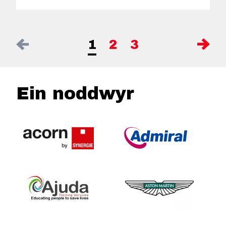
1
2
3
Ein noddwyr