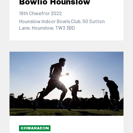
Bowlio Hounslow
19th Chwefror 2022
Hounslow Indoor Bowls Club, 50 Sutton
Lane, Hounslow, TW3 3BD
CHWARAEON