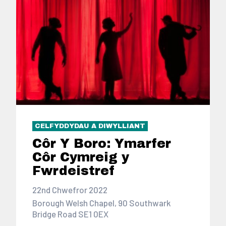
CELFYDDYDAU A DIWYLLIANT
Côr Y Boro: Ymarfer
Côr Cymreig y
Fwrdeistref
22nd Chwefror 2022
Borough Welsh Chapel, 90 Southwark
Bridge Road SE1 0EX