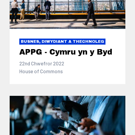
BUSNES, DIWYDIANT A THECHNOLEG
APPG - Cymru yn y Byd
22nd Chwefror 2022
House of Commons