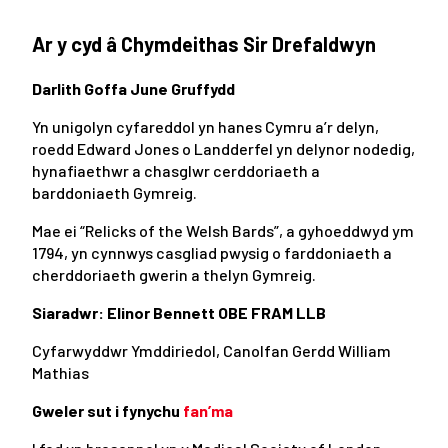
Ar y cyd
â Chymdeithas Sir Drefaldwyn
Darlith Goffa June Gruffydd
Yn unigolyn cyfareddol yn hanes Cymru a’r delyn,
roedd Edward Jones o Landderfel yn delynor nodedig,
hynafiaethwr a chasglwr cerddoriaeth a
barddoniaeth Gymreig.
Mae ei “Relicks of the Welsh Bards”, a gyhoeddwyd ym
1794, yn cynnwys casgliad pwysig o farddoniaeth a
cherddoriaeth gwerin a thelyn Gymreig.
Siaradwr: Elinor Bennett OBE FRAM LLB
Cyfarwyddwr Ymddiriedol, Canolfan Gerdd William
Mathias
Gweler sut i fynychu
fan’ma