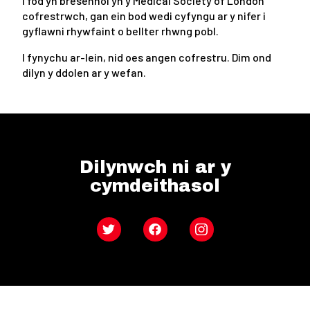
I fod yn bresennol yn y Medical Society of London
cofrestrwch, gan ein bod wedi cyfyngu ar y nifer i
gyflawni rhywfaint o bellter rhwng pobl.
I fynychu ar-lein, nid oes angen cofrestru. Dim ond
dilyn y ddolen ar y wefan.
Dilynwch ni ar y
cymdeithasol
Twitter
Facebook
Instagram