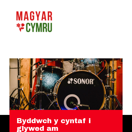
Byddwch y cyntaf i
glywed am