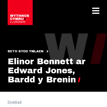
OPEN 
BETH SYDD YMLAEN
Elinor Bennett ar
Edward Jones,
Bardd y Brenin
Dyddiad