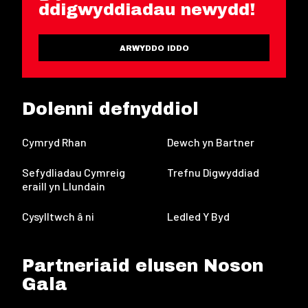
ddigwyddiadau newydd!
ARWYDDO IDDO
Dolenni defnyddiol
Cymryd Rhan
Dewch yn Bartner
Sefydliadau Cymreig
Trefnu Digwyddiad
eraill yn Llundain
Cysylltwch â ni
Ledled Y Byd
Partneriaid elusen Noson
Gala