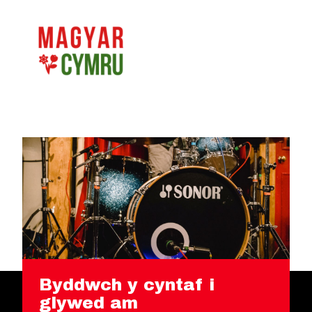
Byddwch y cyntaf i
glywed am