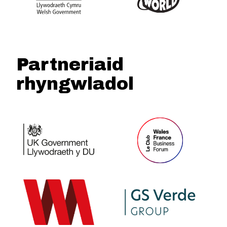
Partneriaid
rhyngwladol