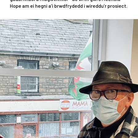
Hope am ei hegni a’i brwdfrydedd i wireddu’r prosiect.