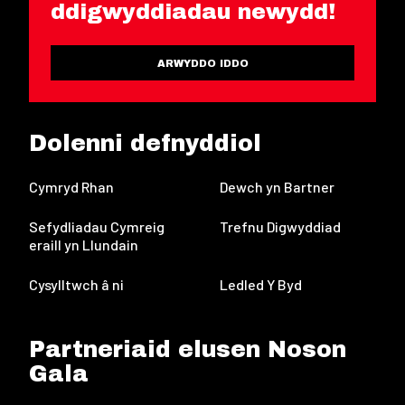
ddigwyddiadau newydd!
ARWYDDO IDDO
Dolenni defnyddiol
Cymryd Rhan
Dewch yn Bartner
Sefydliadau Cymreig
Trefnu Digwyddiad
eraill yn Llundain
Cysylltwch â ni
Ledled Y Byd
Partneriaid elusen Noson
Gala