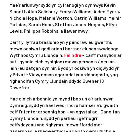
Mae’r arlunwyr sydd yn cyfranogi yn cynnwys Kevin
Sinnott, Alan Salisbury, Emrys Williams, Aiden Myers,
Nichola Hope, Melanie Wotton, Catrin Williams, Meinir
Mathias, Sarah Hope, Steffan Jones-Hughes, Elfyn
Lewis, Philippa Robbins, a llawer mwy.
Caiff y llyfrau braslunio yn y pendraw eu gwerthu
mewn ocsiwn i godi arian i bartner elusen swyddogol
Wythnos Cymru Llundain,
Felindre
– caiff manylion ar
sut i gynnig eich cynigion (mewn person a / neu ar-
lein) eu datgan cyn hir. Bydd yr ocsiwn yn digwydd yn
y Private View, noson agoriadol yr arddangosfa, yng
Nghanolfan Cymry Llundain ddydd Gwener 18
Chwefror.
Mae diolch arbennig yn mynd i bob un o’r arlunwyr
Cymreig, sydd yn hael wedi rhoi’u hamser a’u gwaith
celf i’r fenter arbennig hon – yn ogystal ag i Ganolfan
Cymry Llundain, sydd yn parhau i gefnogi’r
celfyddydau yng Nghymru mewn ffordd mor
gadarnhaol a rhagweithiol – ac wrth gwrs i Nichola