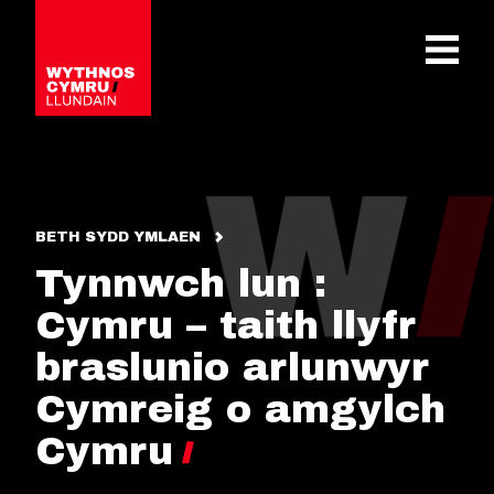
OPEN 
BETH SYDD YMLAEN
Tynnwch lun :
Cymru – taith llyfr
braslunio arlunwyr
Cymreig o amgylch
Cymru