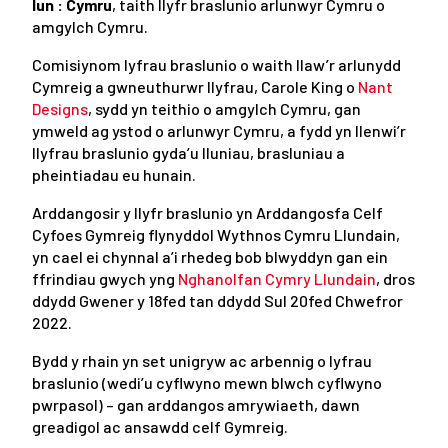
lun : Cymru
, taith llyfr braslunio arlunwyr Cymru o
amgylch Cymru.
Comisiynom lyfrau braslunio o waith llaw’r arlunydd
Cymreig a gwneuthurwr llyfrau, Carole King o
Nant
Designs
, sydd yn teithio o amgylch Cymru, gan
ymweld ag ystod o arlunwyr Cymru, a fydd yn llenwi’r
llyfrau braslunio gyda’u lluniau, brasluniau a
pheintiadau eu hunain.
Arddangosir y llyfr braslunio yn Arddangosfa Celf
Cyfoes Gymreig flynyddol Wythnos Cymru Llundain,
yn cael ei chynnal a’i rhedeg bob blwyddyn gan ein
ffrindiau gwych yng
Nghanolfan Cymry Llundain
, dros
ddydd Gwener y 18fed tan ddydd Sul 20fed Chwefror
2022.
Bydd y rhain yn set unigryw ac arbennig o lyfrau
braslunio (wedi’u cyflwyno mewn blwch cyflwyno
pwrpasol) – gan arddangos amrywiaeth, dawn
greadigol ac ansawdd celf Gymreig.