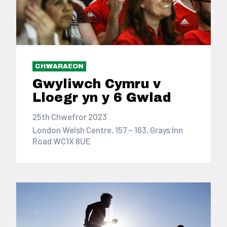
CHWARAEON
Gwyliwch Cymru v
Lloegr yn y 6 Gwlad
25th Chwefror 2023
London Welsh Centre, 157 – 163, Grays Inn
Road WC1X 8UE