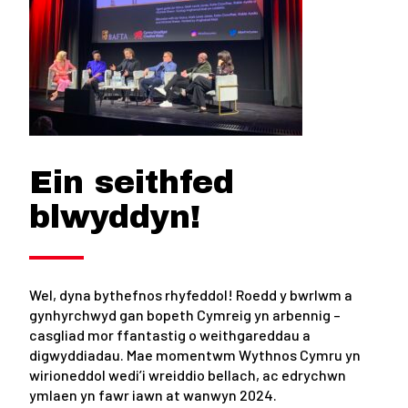
Ein seithfed
blwyddyn!
Wel, dyna bythefnos rhyfeddol! Roedd y bwrlwm a
gynhyrchwyd gan bopeth Cymreig yn arbennig –
casgliad mor ffantastig o weithgareddau a
digwyddiadau. Mae momentwm Wythnos Cymru yn
wirioneddol wedi’i wreiddio bellach, ac edrychwn
ymlaen yn fawr iawn at wanwyn 2024.