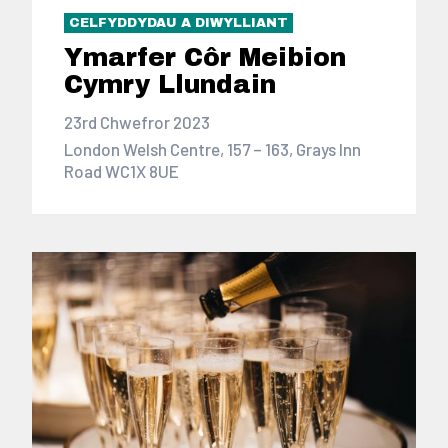
CELFYDDYDAU A DIWYLLIANT
Ymarfer Côr Meibion
Cymry Llundain
23rd Chwefror 2023
London Welsh Centre, 157 – 163, Grays Inn
Road WC1X 8UE