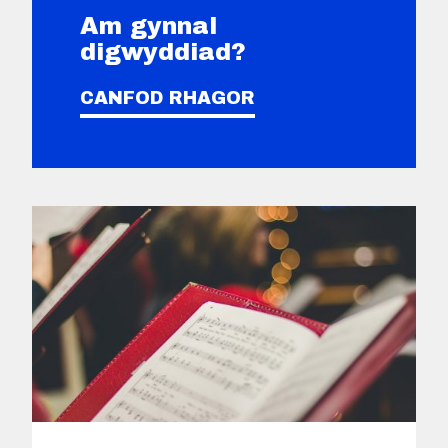
Am gynnal
digwyddiad?
CANFOD RHAGOR