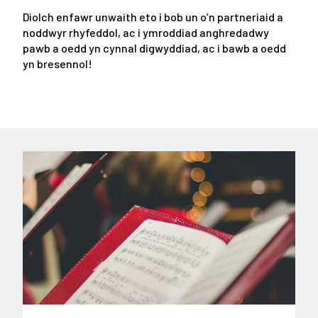
Diolch enfawr unwaith eto i bob un o’n partneriaid a
noddwyr rhyfeddol, ac i ymroddiad anghredadwy
pawb a oedd yn cynnal digwyddiad, ac i bawb a oedd
yn bresennol!