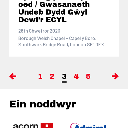
oed / Gwasanaeth
Undeb Dydd Gŵyl
Dewi’r ECYL
26th Chwefror 2023
Borough Welsh Chapel – Capel y Boro,
Southwark Bridge Road, London SE1 0EX
1
2
3
4
5
Ein noddwyr