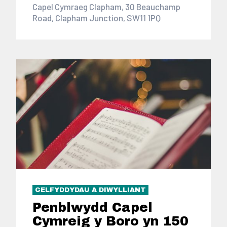
Capel Cymraeg Clapham, 30 Beauchamp
Road, Clapham Junction, SW11 1PQ
CELFYDDYDAU A DIWYLLIANT
Penblwydd Capel
Cymreig y Boro yn 150