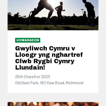
CHWARAEON
Gwyliwch Cymru v
Lloegr yng nghartref
Clwb Rygbi Cymry
Llundain!
25th Chwefror 2023
Old Deer Park, 187, Kew Road, Richmond