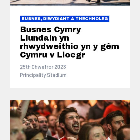
BUSNES, DIWYDIANT A THECHNOLEG
Busnes Cymry
Llundain yn
rhwydweithio yn y gêm
Cymru v Lloegr
25th Chwefror 2023
Principality Stadium