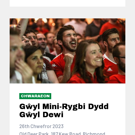
CHWARAEON
Gŵyl Mini-Rygbi Dydd
Gŵyl Dewi
26th Chwefror 2023
Old Deer Park, 187 Kew Road, Richmond