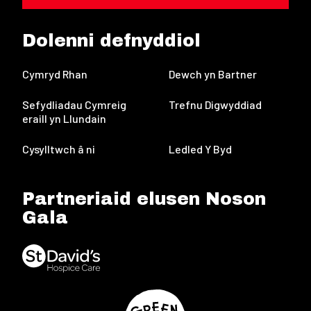
Dolenni defnyddiol
Cymryd Rhan
Dewch yn Bartner
Sefydliadau Cymreig
Trefnu Digwyddiad
eraill yn Llundain
Cysylltwch â ni
Ledled Y Byd
Partneriaid elusen Noson
Gala