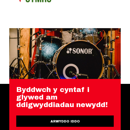
Byddwch y cyntaf i
glywed am
ddigwyddiadau newydd!
ARWYDDO IDDO