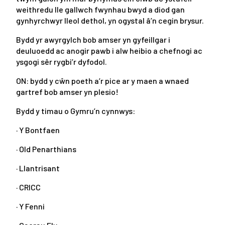
weithredu lle gallwch fwynhau bwyd a diod gan
gynhyrchwyr lleol dethol, yn ogystal â’n cegin brysur.
Bydd yr awyrgylch bob amser yn gyfeillgar i
deuluoedd ac anogir pawb i alw heibio a chefnogi ac
ysgogi sêr rygbi’r dyfodol.
ON: bydd y cŵn poeth a’r pice ar y maen a wnaed
gartref bob amser yn plesio!
Bydd y timau o Gymru’n cynnwys:
· Y Bontfaen
· Old Penarthians
· Llantrisant
· CRICC
· Y Fenni