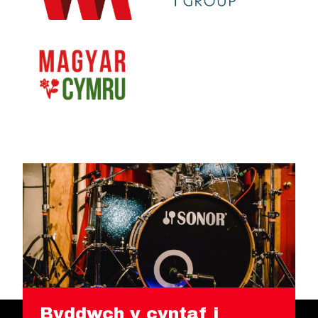
Byddwch y cyntaf i