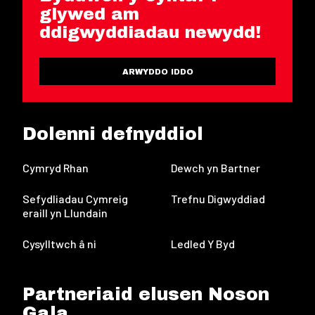
glywed am
ddigwyddiadau newydd!
ARWYDDO IDDO
Dolenni defnyddiol
Cymryd Rhan
Dewch yn Bartner
Sefydliadau Cymreig
Trefnu Digwyddiad
eraill yn Llundain
Cysylltwch â ni
Ledled Y Byd
Partneriaid elusen Noson
Gala