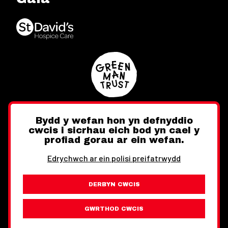
Bydd y wefan hon yn defnyddio
cwcis i sicrhau eich bod yn cael y
Twitter
Facebook
Instagram
profiad gorau ar ein wefan.
Edrychwch ar ein polisi preifatrwydd
DERBYN CWCIS
Ewch i'r Wefan Toward
Gwybodaeth Cyfreithiol
GWRTHOD CWCIS
Wythnos Cymru Llundain © Hawlfraint 2026