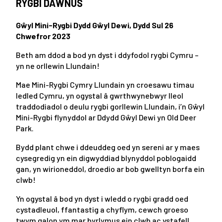
RYGBI DAWNUS
Gŵyl Mini-Rygbi Dydd Gŵyl Dewi, Dydd Sul 26
Chwefror 2023
Beth am ddod a bod yn dyst i ddyfodol rygbi Cymru –
yn ne orllewin Llundain!
Mae Mini-Rygbi Cymry Llundain yn croesawu timau
ledled Cymru, yn ogystal â gwrthwynebwyr lleol
traddodiadol o deulu rygbi gorllewin Llundain, i’n Gŵyl
Mini-Rygbi flynyddol ar Ddydd Gŵyl Dewi yn Old Deer
Park.
Bydd plant chwe i ddeuddeg oed yn sereni ar y maes
cysegredig yn ein digwyddiad blynyddol poblogaidd
gan, yn wirioneddol, droedio ar bob gwelltyn borfa ein
clwb!
Yn ogystal â bod yn dyst i wledd o rygbi gradd oed
cystadleuol, ffantastig a chyflym, cewch groeso
twym galon ym mar byrlymus ein clwb ac ystafell