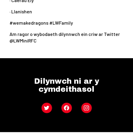
· Caerau Ely
· Llanishen
#wemakedragons #LWFamily
Am ragor o wybodaeth dilynnwch ein criw ar Twitter
@LWMiniRFC
Dilynwch ni ar y
cymdeithasol
Twitter
Facebook
Instagram