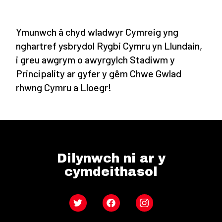
Ymunwch â chyd wladwyr Cymreig yng
nghartref ysbrydol Rygbi Cymru yn Llundain,
i greu awgrym o awyrgylch Stadiwm y
Principality ar gyfer y gêm Chwe Gwlad
rhwng Cymru a Lloegr!
Dilynwch ni ar y
cymdeithasol
Twitter
Facebook
Instagram