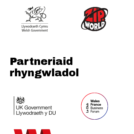
Partneriaid
rhyngwladol