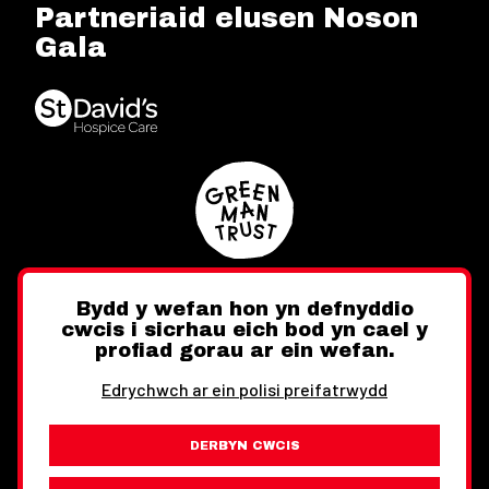
Partneriaid elusen Noson
Gala
Bydd y wefan hon yn defnyddio
cwcis i sicrhau eich bod yn cael y
Twitter
Facebook
Instagram
profiad gorau ar ein wefan.
Edrychwch ar ein polisi preifatrwydd
DERBYN CWCIS