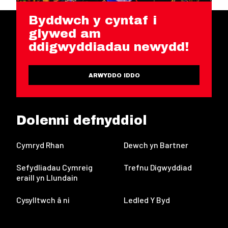
Byddwch y cyntaf i
glywed am
ddigwyddiadau newydd!
ARWYDDO IDDO
Dolenni defnyddiol
Cymryd Rhan
Dewch yn Bartner
Sefydliadau Cymreig
Trefnu Digwyddiad
eraill yn Llundain
Cysylltwch â ni
Ledled Y Byd