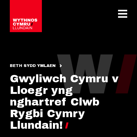
OPEN 
BETH SYDD YMLAEN
Gwyliwch Cymru v
Lloegr yng
nghartref Clwb
Rygbi Cymry
Llundain!