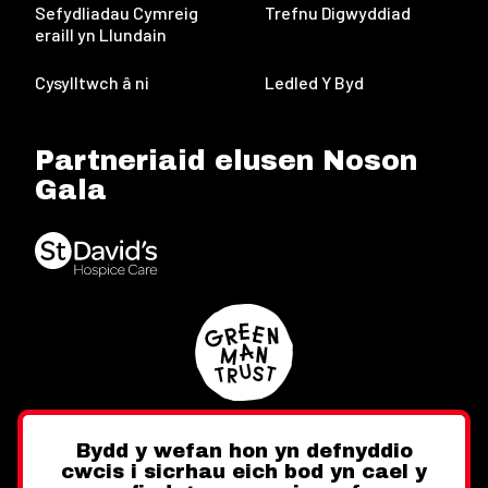
Sefydliadau Cymreig
Trefnu Digwyddiad
eraill yn Llundain
Cysylltwch â ni
Ledled Y Byd
Partneriaid elusen Noson
Gala
Bydd y wefan hon yn defnyddio
cwcis i sicrhau eich bod yn cael y
Twitter
Facebook
Instagram