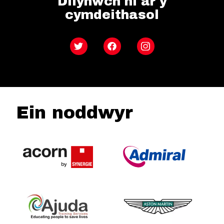
Dilynwch ni ar y
cymdeithasol
Twitter
Facebook
Instagram
Ein noddwyr