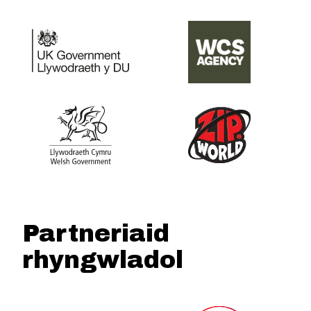
Partneriaid
rhyngwladol