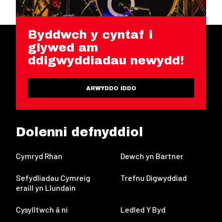
Byddwch y cyntaf i
glywed am
ddigwyddiadau newydd!
ARWYDDO IDDO
Dolenni defnyddiol
Cymryd Rhan
Dewch yn Bartner
Sefydliadau Cymreig
Trefnu Digwyddiad
eraill yn Llundain
Cysylltwch â ni
Ledled Y Byd