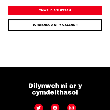
YMWELD Â’R WEFAN
YCHWANEGU AT Y CALENDR
Dilynwch ni ar y
cymdeithasol
Twitter
Facebook
Instagram