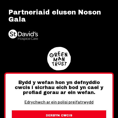
Partneriaid elusen Noson
Gala
Bydd y wefan hon yn defnyddio
cwcis i sicrhau eich bod yn cael y
Twitter
Facebook
Instagram
profiad gorau ar ein wefan.
Edrychwch ar ein polisi preifatrwydd
DERBYN CWCIS