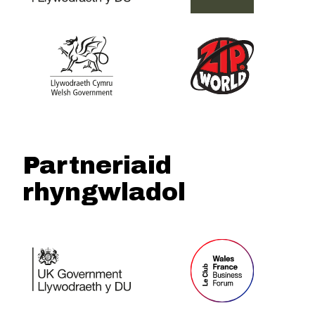
Partneriaid
rhyngwladol