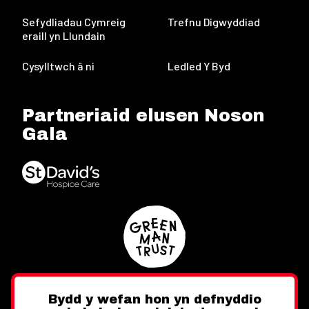
Sefydliadau Cymreig
Trefnu Digwyddiad
eraill yn Llundain
Cysylltwch â ni
Ledled Y Byd
Partneriaid elusen Noson
Gala
Bydd y wefan hon yn defnyddio