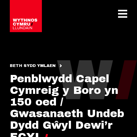
OPEN 
BETH SYDD YMLAEN
Penblwydd Capel
Cymreig y Boro yn
150 oed /
Gwasanaeth Undeb
Dydd Gŵyl Dewi’r
ECYL