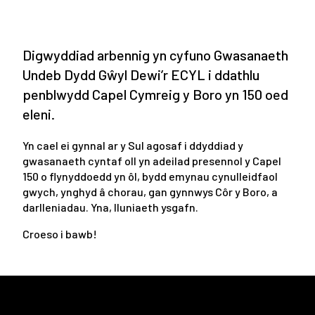
Digwyddiad arbennig yn cyfuno Gwasanaeth
Undeb Dydd Gŵyl Dewi’r ECYL i ddathlu
penblwydd Capel Cymreig y Boro yn 150 oed
eleni.
Yn cael ei gynnal ar y Sul agosaf i ddyddiad y
gwasanaeth cyntaf oll yn adeilad presennol y Capel
150 o flynyddoedd yn ôl, bydd emynau cynulleidfaol
gwych, ynghyd â chorau, gan gynnwys Côr y Boro, a
darlleniadau. Yna, lluniaeth ysgafn.
Croeso i bawb!