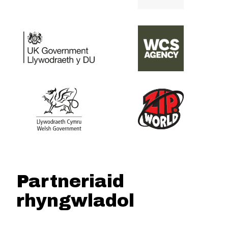
Partneriaid
rhyngwladol