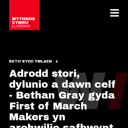
OPEN 
BETH SYDD YMLAEN
Adrodd stori,
dylunio a dawn celf
- Bethan Gray gyda
First of March
Makers yn
archwilio safbwynt