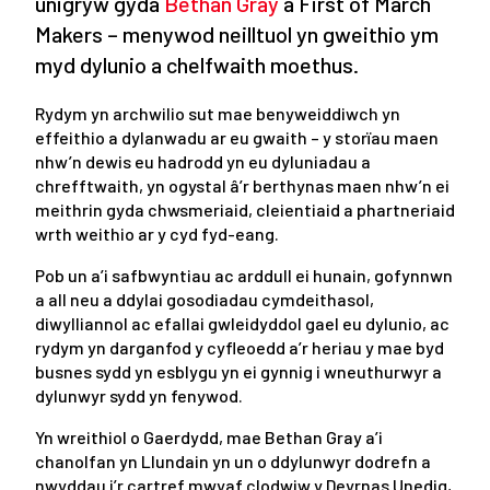
unigryw gyda
Bethan Gray
a First of March
Makers – menywod neilltuol yn gweithio ym
myd dylunio a chelfwaith moethus.
Rydym yn archwilio sut mae benyweiddiwch yn
effeithio a dylanwadu ar eu gwaith – y storïau maen
nhw’n dewis eu hadrodd yn eu dyluniadau a
chrefftwaith, yn ogystal â’r berthynas maen nhw’n ei
meithrin gyda chwsmeriaid, cleientiaid a phartneriaid
wrth weithio ar y cyd fyd-eang.
Pob un a’i safbwyntiau ac arddull ei hunain, gofynnwn
a all neu a ddylai gosodiadau cymdeithasol,
diwylliannol ac efallai gwleidyddol gael eu dylunio, ac
rydym yn darganfod y cyfleoedd a’r heriau y mae byd
busnes sydd yn esblygu yn ei gynnig i wneuthurwyr a
dylunwyr sydd yn fenywod.
Yn wreithiol o Gaerdydd, mae Bethan Gray a’i
chanolfan yn Llundain yn un o ddylunwyr dodrefn a
nwyddau i’r cartref mwyaf clodwiw y Deyrnas Unedig,