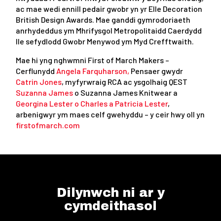
ac mae wedi ennill pedair gwobr yn yr Elle Decoration
British Design Awards. Mae ganddi gymrodoriaeth
anrhydeddus ym Mhrifysgol Metropolitaidd Caerdydd
lle sefydlodd Gwobr Menywod ym Myd Crefftwaith.
Mae hi yng nghwmni First of March Makers –
Cerflunydd
Angela Farquharson,
Pensaer gwydr
Catrin Jones
, myfyrwraig RCA ac ysgolhaig QEST
Suzanna James
o Suzanna James Knitwear a
Georgina Lester o Charles a Patricia Lester
,
arbenigwyr ym maes celf gwehyddu – y ceir hwy oll yn
firstofmarch.com
Dilynwch ni ar y
cymdeithasol