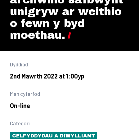
unigryw ar weithio
o fewn y byd
moethau.
Dyddiad
2nd Mawrth 2022 at 1:00yp
Man cyfarfod
On-line
Categori
CELFYDDYDAU A DIWYLLIANT