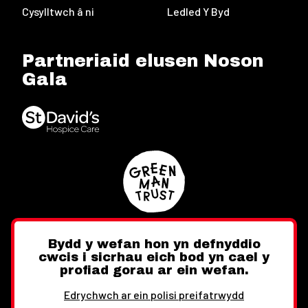
Cysylltwch â ni
Ledled Y Byd
Partneriaid elusen Noson
Gala
Bydd y wefan hon yn defnyddio
cwcis i sicrhau eich bod yn cael y
Twitter
Facebook
Instagram
profiad gorau ar ein wefan.
Edrychwch ar ein polisi preifatrwydd