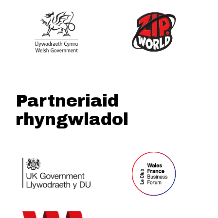
Partneriaid
rhyngwladol