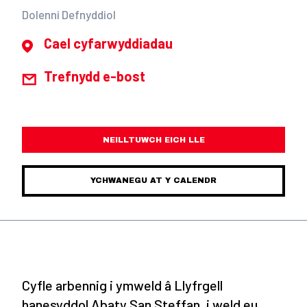
Dolenni Defnyddiol
Cael cyfarwyddiadau
Trefnydd e-bost
NEILLTUWCH EICH LLE
YCHWANEGU AT Y CALENDR
Cyfle arbennig i ymweld â Llyfrgell
hanesyddol Abaty San Steffan, i weld eu