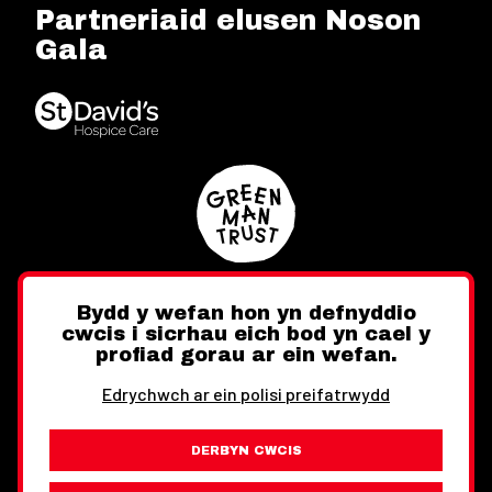
Partneriaid elusen Noson
Gala
Bydd y wefan hon yn defnyddio
cwcis i sicrhau eich bod yn cael y
Twitter
Facebook
Instagram
profiad gorau ar ein wefan.
Edrychwch ar ein polisi preifatrwydd
DERBYN CWCIS