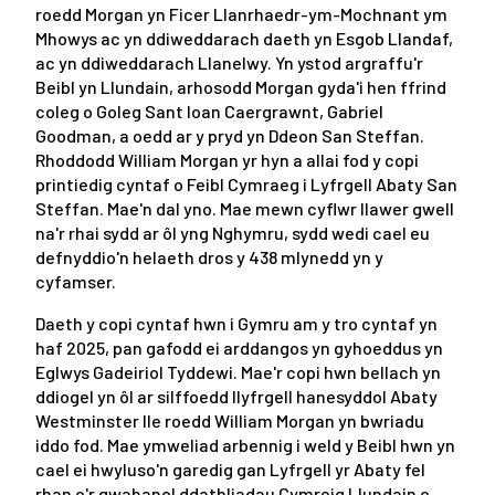
roedd Morgan yn Ficer Llanrhaedr-ym-Mochnant ym
Mhowys ac yn ddiweddarach daeth yn Esgob Llandaf,
ac yn ddiweddarach Llanelwy. Yn ystod argraffu'r
Beibl yn Llundain, arhosodd Morgan gyda'i hen ffrind
coleg o Goleg Sant Ioan Caergrawnt, Gabriel
Goodman, a oedd ar y pryd yn Ddeon San Steffan.
Rhoddodd William Morgan yr hyn a allai fod y copi
printiedig cyntaf o Feibl Cymraeg i Lyfrgell Abaty San
Steffan. Mae'n dal yno. Mae mewn cyflwr llawer gwell
na'r rhai sydd ar ôl yng Nghymru, sydd wedi cael eu
defnyddio'n helaeth dros y 438 mlynedd yn y
cyfamser.
Daeth y copi cyntaf hwn i Gymru am y tro cyntaf yn
haf 2025, pan gafodd ei arddangos yn gyhoeddus yn
Eglwys Gadeiriol Tyddewi. Mae'r copi hwn bellach yn
ddiogel yn ôl ar silffoedd llyfrgell hanesyddol Abaty
Westminster lle roedd William Morgan yn bwriadu
iddo fod. Mae ymweliad arbennig i weld y Beibl hwn yn
cael ei hwyluso'n garedig gan Lyfrgell yr Abaty fel
rhan o'r gwahanol ddathliadau Cymreig Llundain o