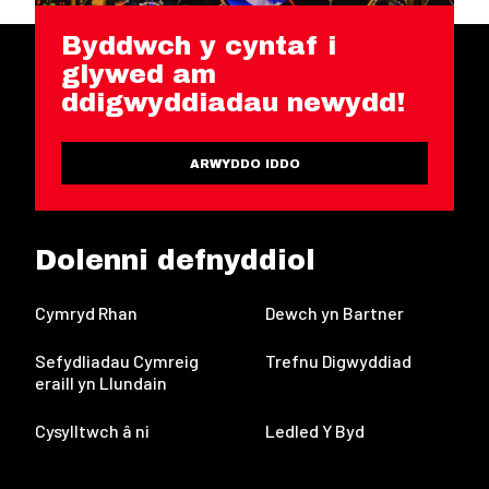
Byddwch y cyntaf i
glywed am
ddigwyddiadau newydd!
ARWYDDO IDDO
Dolenni defnyddiol
Cymryd Rhan
Dewch yn Bartner
Sefydliadau Cymreig
Trefnu Digwyddiad
eraill yn Llundain
Cysylltwch â ni
Ledled Y Byd