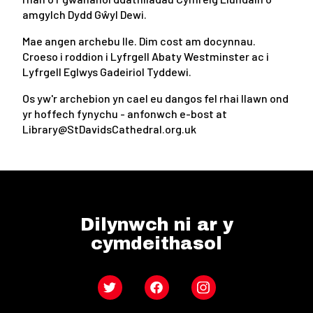
amgylch Dydd Gŵyl Dewi.
Mae angen archebu lle. Dim cost am docynnau.
Croeso i roddion i Lyfrgell Abaty Westminster ac i
Lyfrgell Eglwys Gadeiriol Tyddewi.
Os yw'r archebion yn cael eu dangos fel rhai llawn ond
yr hoffech fynychu - anfonwch e-bost at
Library@StDavidsCathedral.org.uk
Dilynwch ni ar y
cymdeithasol
Twitter
Facebook
Instagram