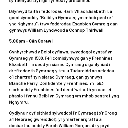
sylfaenydd Llyfrgell yr Abaty presennol.
Dilynwyd taith i feddrodau Harri VII ac Elisabeth I, a
gomisiynodd y "Beibl yn Gymraeg ym mhob pentref
yng Nghymru", trwy feddrodau Esgobion Cymreig gan
gynnwys William Lyndwood a Connop Thirlwall.
5.00pm - Cân Gorawl
Cynhyrchwyd y Beibl cyflawn, swyddogol cyntaf yn
Gymraeg yn 1588. Fe'i comisiynwyd gan y Frenhines
Elizabeth I a oedd yn siarad Cymraeg o ganlyniad i
dreftadaeth Gymraeg y teulu Tuduraidd ac aelodau
o'i chartref sy'n siarad Cymraeg, gan gynnwys
Blanche Parry, Confidente y Frenhines. Yn 1563
sicrhaodd y Frenhines fod deddfwriaeth yn cael ei
phasio i fynnu Beibl yn Gymraeg ym mhob pentref yng
Nghymru.
Cydlynu'r cyfieithiad sylweddol i'r Gymraeg (o'r Groeg
a'r Hebraeg gwreiddiol), yr ymarfer argraffu a
dosbarthu oedd y Parch William Morgan. Ar y pryd