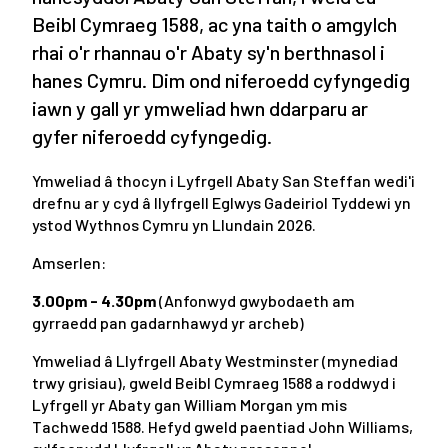
Beibl Cymraeg 1588, ac yna taith o amgylch
rhai o'r rhannau o'r Abaty sy'n berthnasol i
hanes Cymru. Dim ond niferoedd cyfyngedig
iawn y gall yr ymweliad hwn ddarparu ar
gyfer niferoedd cyfyngedig.
Ymweliad â thocyn i Lyfrgell Abaty San Steffan wedi'i
drefnu ar y cyd â llyfrgell Eglwys Gadeiriol Tyddewi yn
ystod Wythnos Cymru yn Llundain 2026.
Amserlen:
3.00pm - 4.30pm
(Anfonwyd gwybodaeth am
gyrraedd pan gadarnhawyd yr archeb)
Ymweliad â Llyfrgell Abaty Westminster (mynediad
trwy grisiau), gweld Beibl Cymraeg 1588 a roddwyd i
Lyfrgell yr Abaty gan William Morgan ym mis
Tachwedd 1588. Hefyd gweld paentiad John Williams,