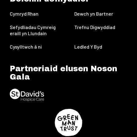
Cymryd Rhan
Dewch yn Bartner
Sefydliadau Cymreig
Trefnu Digwyddiad
eraill yn Llundain
Cysylltwch â ni
Ledled Y Byd
Partneriaid elusen Noson
Gala