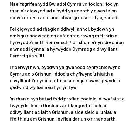
Mae Ysgrifennydd Gwladol Cymru yn fodlon i fod yn
rhan o’r digwyddiad a bydd yn anerch y gwesteion
mewn croeso ar ôl anerchiad groeso’r Llysgennad.
Fel digwyddiad rhaglen ddiwylliannol, byddwn yn
amlygu’r nodweddion cyfochrog rhwng meithrin a
hyrwyddo’r iaith Romansch / Grishun, a’r ymdrechion
a wnaed i gynnal a hyrwyddo Cymraeg a diwylliant
Cymreig yn y DU.
I’r perwyl hwn, byddwn yn gwahodd cynrychiolwyr o
Gymru ac o Grishun i ddod a chyflwyno’u hiaith a
diwylliant i’r gynulleidfa ac amlygu’r pwysigrwydd o
gadw’r diwylliannau hyn yn fyw.
Yn rhan o hyn hefyd fydd profiad coginiol o rwyfaint o
fwydydd lleol o Grishun, arddangosfa fach ar
ddiwylliant ac iaith Grishun, a sioe sleid o luniau a
ffeithiau am Grishun i gyfleu darlun o’r rhanbarth