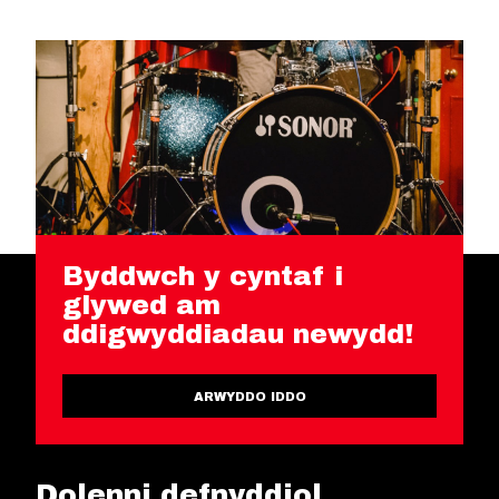
Byddwch y cyntaf i
glywed am
ddigwyddiadau newydd!
ARWYDDO IDDO
Dolenni defnyddiol