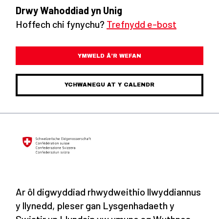
Drwy Wahoddiad yn Unig
Hoffech chi fynychu?
Trefnydd e-bost
YMWELD Â’R WEFAN
YCHWANEGU AT Y CALENDR
Ar ôl digwyddiad rhwydweithio llwyddiannus
y llynedd, pleser gan Lysgenhadaeth y
Swistir yn Llundain yw ymuno ag Wythnos