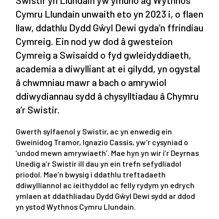
Cymru Llundain unwaith eto yn 2023 i, o flaen
llaw, ddathlu Dydd Gŵyl Dewi gyda’n ffrindiau
Cymreig. Ein nod yw dod â gwesteion
Cymreig a Swisaidd o fyd gwleidyddiaeth,
academia a diwylliant at ei gilydd, yn ogystal
â chwmniau mawr a bach o amrywiol
ddiwydiannau sydd â chysylltiadau â Chymru
a’r Swistir.
Gwerth sylfaenol y Swistir, ac yn enwedig ein
Gweinidog Tramor, Ignazio Cassis, yw’r cysyniad o
‘undod mewn amrywiaeth’. Mae hyn yn wir i’r Deyrnas
Unedig a’r Swistir ill dau yn ein trefn sefydliadol
priodol. Mae’n bwysig i ddathlu treftadaeth
ddiwylliannol ac ieithyddol ac felly rydym yn edrych
ymlaen at ddathliadau Dydd Gŵyl Dewi sydd ar ddod
yn ystod Wythnos Cymru Llundain.