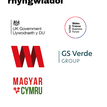
rhyngwladol