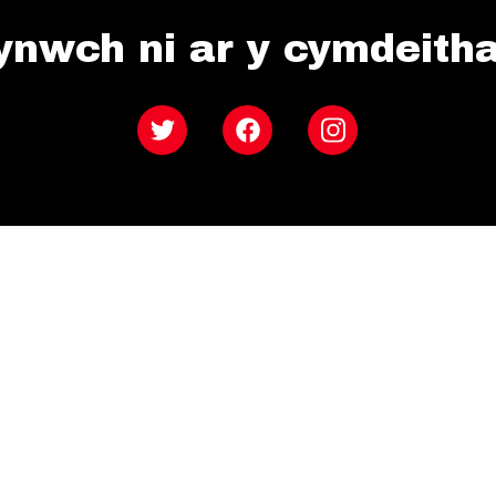
ynwch ni ar y cymdeith
Twitter
Facebook
Instagram