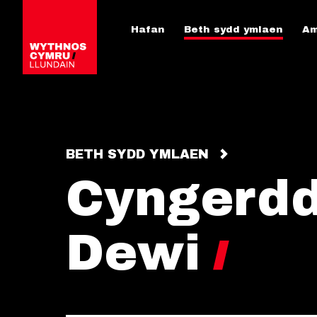
Hafan
Beth sydd ymlaen
Am
BETH SYDD YMLAEN
Cyngerdd
Dewi