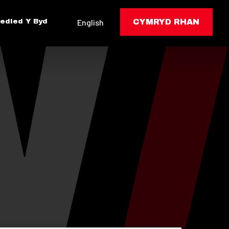
edled Y Byd
English
CYMRYD RHAN