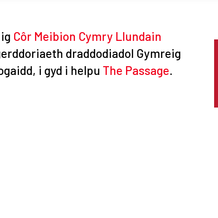
nig
Côr Meibion Cymry Llundain
erddoriaeth draddodiadol Gymreig
gaidd, i gyd i helpu
The Passage
.