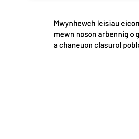
Mwynhewch leisiau eico
mewn noson arbennig o g
a chaneuon clasurol poblo