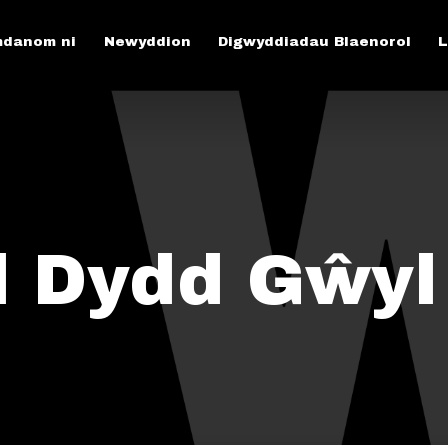
danom ni
Newyddion
Digwyddiadau Blaenorol
L
 Dydd Gŵyl