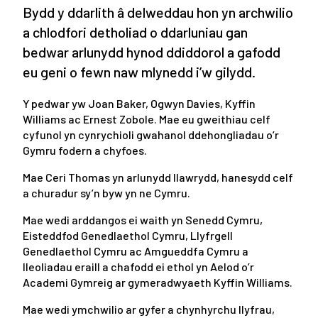
Bydd y ddarlith â delweddau hon yn archwilio
a chlodfori detholiad o ddarluniau gan
bedwar arlunydd hynod ddiddorol a gafodd
eu geni o fewn naw mlynedd i’w gilydd.
Y pedwar yw Joan Baker, Ogwyn Davies, Kyffin
Williams ac Ernest Zobole. Mae eu gweithiau celf
cyfunol yn cynrychioli gwahanol ddehongliadau o’r
Gymru fodern a chyfoes.
Mae Ceri Thomas yn arlunydd llawrydd, hanesydd celf
a churadur sy’n byw yn ne Cymru.
Mae wedi arddangos ei waith yn Senedd Cymru,
Eisteddfod Genedlaethol Cymru, Llyfrgell
Genedlaethol Cymru ac Amgueddfa Cymru a
lleoliadau eraill a chafodd ei ethol yn Aelod o’r
Academi Gymreig ar gymeradwyaeth Kyffin Williams.
Mae wedi ymchwilio ar gyfer a chynhyrchu llyfrau,