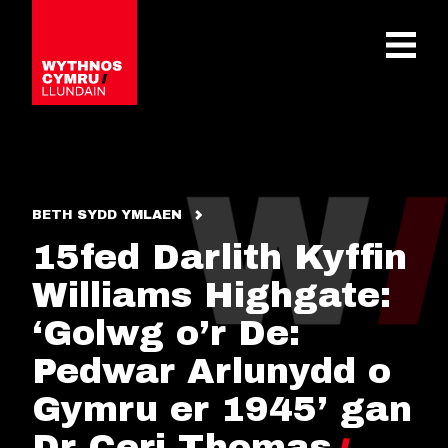
OPEN 
BETH SYDD YMLAEN
15fed Darlith Kyffin
Williams Highgate:
‘Golwg o’r De:
Pedwar Arlunydd o
Gymru er 1945’ gan
Dr Ceri Thomas