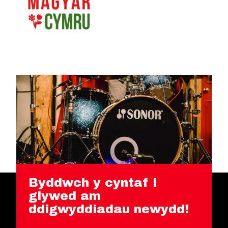
Byddwch y cyntaf i
glywed am
ddigwyddiadau newydd!