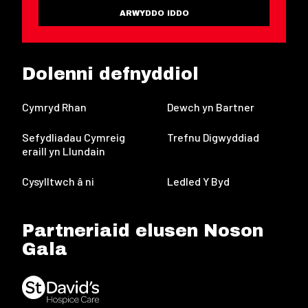
ARWYDDO IDDO
Dolenni defnyddiol
Cymryd Rhan
Dewch yn Bartner
Sefydliadau Cymreig
Trefnu Digwyddiad
eraill yn Llundain
Cysylltwch â ni
Ledled Y Byd
Partneriaid elusen Noson
Gala