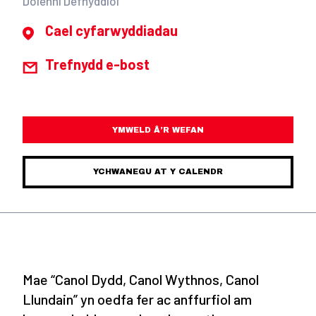
Dolenni Defnyddiol
Cael cyfarwyddiadau
Trefnydd e-bost
YMWELD Â’R WEFAN
YCHWANEGU AT Y CALENDR
Mae “Canol Dydd, Canol Wythnos, Canol
Llundain” yn oedfa fer ac anffurfiol am