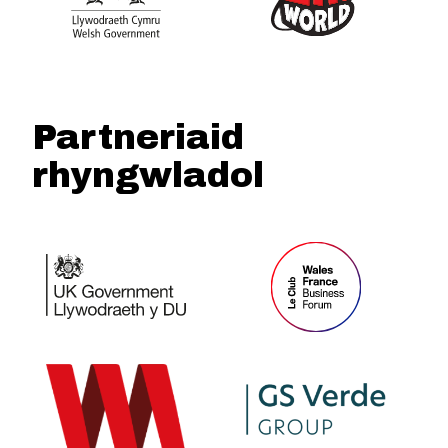
Partneriaid
rhyngwladol