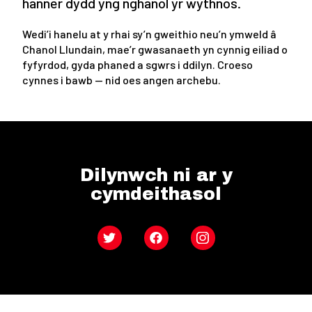
hanner dydd yng nghanol yr wythnos.
Wedi’i hanelu at y rhai sy’n gweithio neu’n ymweld â
Chanol Llundain, mae’r gwasanaeth yn cynnig eiliad o
fyfyrdod, gyda phaned a sgwrs i ddilyn. Croeso
cynnes i bawb — nid oes angen archebu.
Dilynwch ni ar y
cymdeithasol
Twitter
Facebook
Instagram