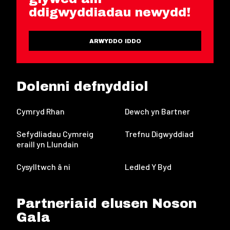
ddigwyddiadau newydd!
ARWYDDO IDDO
Dolenni defnyddiol
Cymryd Rhan
Dewch yn Bartner
Sefydliadau Cymreig
Trefnu Digwyddiad
eraill yn Llundain
Cysylltwch â ni
Ledled Y Byd
Partneriaid elusen Noson
Gala