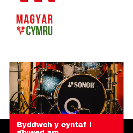
Byddwch y cyntaf i
glywed am