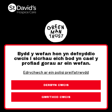
Bydd y wefan hon yn defnyddio
cwcis i sicrhau eich bod yn cael y
Twitter
Facebook
Instagram
profiad gorau ar ein wefan.
Edrychwch ar ein polisi preifatrwydd
DERBYN CWCIS
Ewch i'r Wefan Toward
Gwybodaeth Cyfreithiol
GWRTHOD CWCIS
Wythnos Cymru Llundain © Hawlfraint 2026