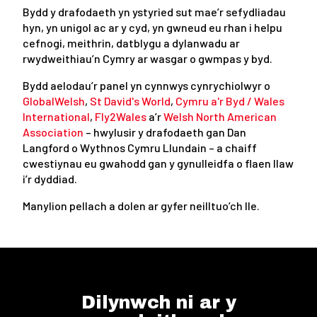
Bydd y drafodaeth yn ystyried sut mae’r sefydliadau
hyn, yn unigol ac ar y cyd, yn gwneud eu rhan i helpu
cefnogi, meithrin, datblygu a dylanwadu ar
rwydweithiau’n Cymry ar wasgar o gwmpas y byd.
Bydd aelodau’r panel yn cynnwys cynrychiolwyr o
GlobalWelsh
,
St David's World
,
Cymru a'r Byd / Wales
International
,
Fly2Wales
a’r
Welsh North American
Association
– hwylusir y drafodaeth gan Dan
Langford o Wythnos Cymru Llundain – a chaiff
cwestiynau eu gwahodd gan y gynulleidfa o flaen llaw
i’r dyddiad.
Manylion pellach a dolen ar gyfer neilltuo’ch lle.
Dilynwch ni ar y