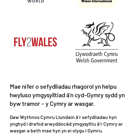
Mae nifer o sefydliadau rhagorol yn helpu
hwyluso ymgysylltiad â’n cyd-Gymry sydd yn
byw tramor – y Cymry ar wasgar.
Daw Wythnos Cymru Llundain â’r sefydliadau hyn
ynghyd i drafod arwyddocâd ymgysylltu â’r Cymry ar
wasgar a beth mae hyn yn ei olygu i Gymru.