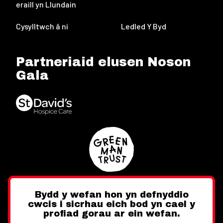
eraill yn Llundain
Cysylltwch â ni
Ledled Y Byd
Partneriaid elusen Noson
Gala
Bydd y wefan hon yn defnyddio
cwcis i sicrhau eich bod yn cael y
Twitter
Facebook
Instagram
profiad gorau ar ein wefan.