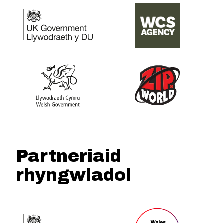
Partneriaid
rhyngwladol