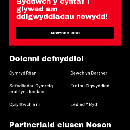
Byddwch y cyntaf i
glywed am
ddigwyddiadau newydd!
ARWYDDO IDDO
Dolenni defnyddiol
Cymryd Rhan
Dewch yn Bartner
Sefydliadau Cymreig
Trefnu Digwyddiad
eraill yn Llundain
Cysylltwch â ni
Ledled Y Byd
Partneriaid elusen Noson