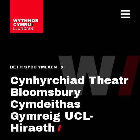
OPEN 
BETH SYDD YMLAEN
Cynhyrchiad Theatr
Bloomsbury
Cymdeithas
Gymreig UCL-
Hiraeth