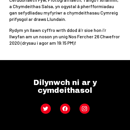
a Chymdeithas Salsa, yn ogystal â pherfformiadau
gan sefydliadau myfyriwr a chymdeithasau Cymreig
prifysgol ar draws Llundain.
Rydym yn llawn cyffro wrth ddod â’r sioe hon i’r
llwyfan am un noson yn unig Nos Fercher 26 Chwefror
2020 (drysau i agor am 19:15 PM)!
Dilynwch ni ar y
cymdeithasol
Twitter
Facebook
Instagram