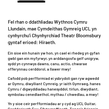
Fel rhan o ddathliadau Wythnos Cymru
Llundain, mae Cymdeithas Gymreig UCL yn
cynhyrchu’i Chynhyrchiad Theatr Bloomsbury
gyntaf erioed: Hiraeth.
Ein sioe ein hunain yw hon, yn cael ei rhedeg yn gyfan
gwbl gan ein myfyrwyr, yn arddangosfa gelf unigryw,
sydd yn cynnwys dawns, canu, actio, chwarae
offerynnau cerddorol, a llawer mwy!
Cafodd pob perfformiad ei ysbrydoli gan ryw agwedd
ar Gymru, diwylliant Cymreig, yr iaith Gymraeg, hanes
Cymru / digwyddiadau hanesyddol, tirlun, diwydiant,
symbolau cenedlaethol, mythau / chwedlau, a mwy!
Yn y sioe ceir perfformiadau ar y cyd ag UCL Guitar,
Cerddoriaeth Fyw, Ffotograffiaeth, Tango’r Ariannin,