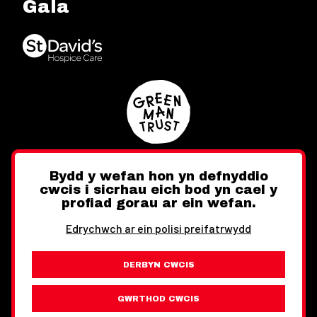
Gala
Bydd y wefan hon yn defnyddio
cwcis i sicrhau eich bod yn cael y
Twitter
Facebook
Instagram
profiad gorau ar ein wefan.
Edrychwch ar ein polisi preifatrwydd
DERBYN CWCIS
Ewch i'r Wefan Toward
Gwybodaeth Cyfreithiol
GWRTHOD CWCIS
Wythnos Cymru Llundain © Hawlfraint 2026