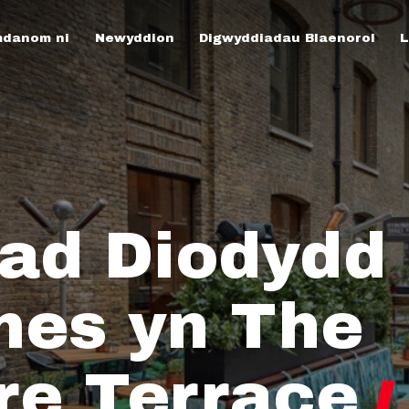
danom ni
Newyddion
Digwyddiadau Blaenorol
L
ad Diodydd
es yn The
re Terrace