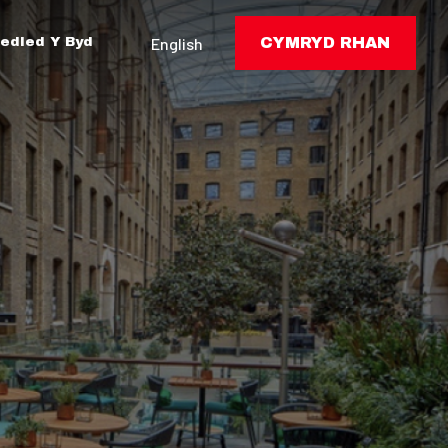
edled Y Byd
English
CYMRYD RHAN