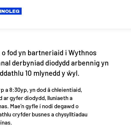
CHNOLEG
o fod yn bartneriaid i Wythnos
nal derbyniad diodydd arbennig yn
ddathlu 10 mlynedd y ŵyl.
 a 8:30yp, yn dod â chleientiaid,
 ar gyfer diodydd, lluniaeth a
as. Mae’n gyfle i nodi degawd o
thlu cryfder busnes a chysylltiadau
inas.