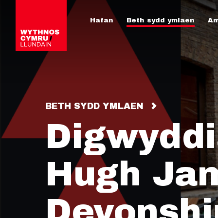
Hafan
Beth sydd ymlaen
Am
BETH SYDD YMLAEN
Digwyddi
Hugh Jam
Devonshi