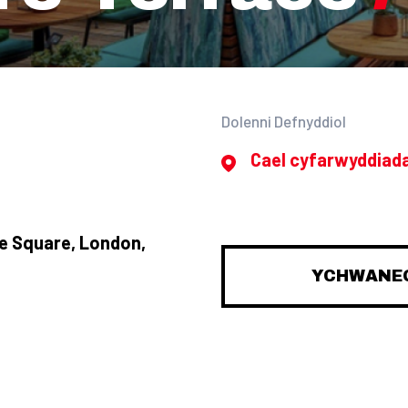
Dolenni Defnyddiol
Cael cyfarwyddiad
e Square, London,
YCHWANEG