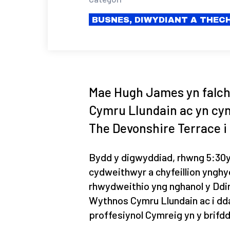
BUSNES, DIWYDIANT A THE
Mae Hugh James yn falch 
Cymru Llundain ac yn cyn
The Devonshire Terrace i 
Bydd y digwyddiad, rhwng 5:30yp
cydweithwyr a chyfeillion ynghyd
rhwydweithio yng nghanol y Ddin
Wythnos Cymru Llundain ac i dda
proffesiynol Cymreig yn y brifdd