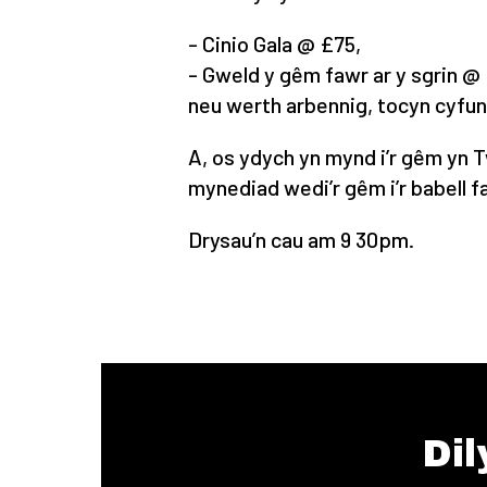
- Cinio Gala @ £75,
- Gweld y gêm fawr ar y sgrin @
neu werth arbennig, tocyn cyfu
A, os ydych yn mynd i’r gêm yn
mynediad wedi’r gêm i’r babell 
Drysau’n cau am 9 30pm.
Dil