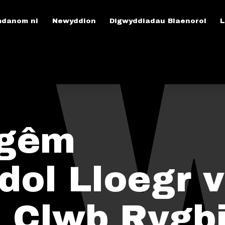
danom ni
Newyddion
Digwyddiadau Blaenorol
L
 gêm
dol Lloegr v
 Clwb Rygb