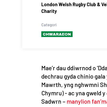
London Welsh Rugby Club & Ve
Charity
Categori
CHWARAEON
Mae’r dau ddiwrnod o ‘Dda
dechrau gyda chinio gala
Mawrth, yng nghwmni Sha
Chymru) - ac yna gweld y
Sadwrn –
manylion fan’m