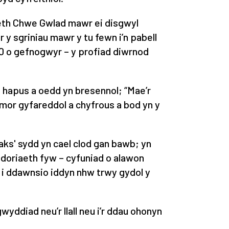
aeth Chwe Gwlad mawr ei disgwyl
 y sgriniau mawr y tu fewn i’n pabell
 o gefnogwyr – y profiad diwrnod
n hapus a oedd yn bresennol;
“Mae’r
 mor gyfareddol a chyfrous a bod yn y
aks' sydd yn cael clod gan bawb; yn
ddoriaeth fyw – cyfuniad o alawon
 i ddawnsio iddyn nhw trwy gydol y
gwyddiad neu’r llall neu i’r ddau ohonyn