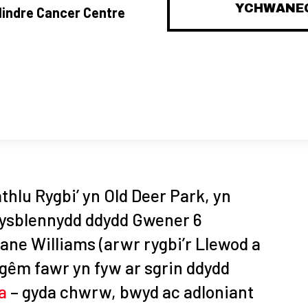
YCHWANEG
lindre Cancer Centre
thlu Rygbi’ yn Old Deer Park, yn
 ysblennydd ddydd Gwener 6
ne Williams (arwr rygbi’r Llewod a
 gêm fawr yn fyw ar sgrin ddydd
a
– gyda chwrw, bwyd ac adloniant