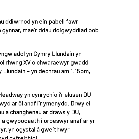
au ddiwrnod yn ein pabell fawr
’n gynnar, mae’r ddau ddigwyddiad bob
ngwladol yn Cymry Llundain yn
nol rhwng XV o chwaraewyr gwadd
Llundain – yn dechrau am 1.15pm,
adway yn cynrychioli’r elusen DU
wyd ar ôl anaf i’r ymenydd. Drwy ei
au a changhenau ar draws y DU,
a gwybodaeth i oroeswyr anaf ar yr
yr, yn ogystal â gweithwyr
byd cyfreithiol.