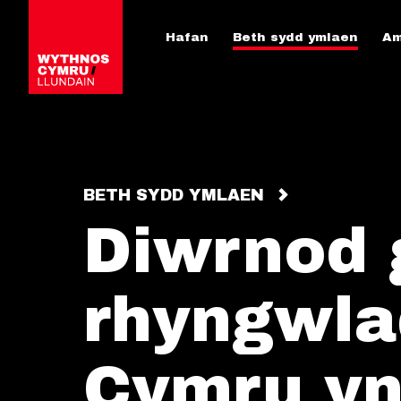
Hafan
Beth sydd ymlaen
Am
BETH SYDD YMLAEN
Diwrnod
rhyngwla
Cymru yn