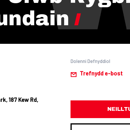
undain
Dolenni Defnyddiol
Trefnydd e-bost
rk, 187 Kew Rd,
NEILLT