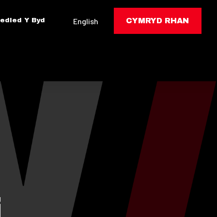
edled Y Byd
English
CYMRYD RHAN
i