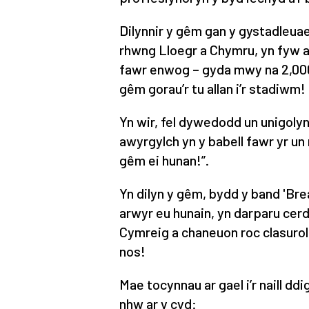
Dilynnir y gêm gan y gystadleu
rhwng Lloegr a Chymru, yn fyw ar
fawr enwog – gyda mwy na 2,000
gêm gorau’r tu allan i’r stadiwm!
Yn wir, fel dywedodd un unigoly
awyrgylch yn y babell fawr yr un
gêm ei hunan!”.
Yn dilyn y gêm, bydd y band 'Bre
arwyr eu hunain, yn darparu cer
Cymreig a chaneuon roc clasurol
nos!
Mae tocynnau ar gael i’r naill ddi
nhw ar y cyd: