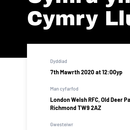
Cymry Ll
Dyddiad
7th Mawrth 2020 at 12:00yp
Man cyfarfod
London Welsh RFC, Old Deer Pa
Richmond TW9 2AZ
Gwesteiwr