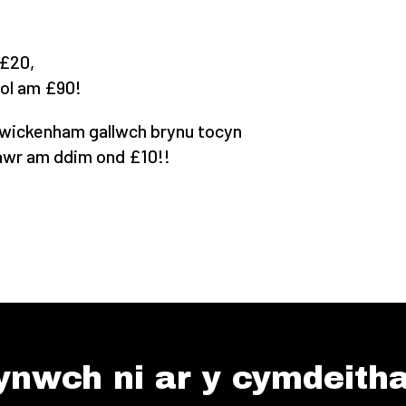
 £20,
nol am £90!
 Twickenham gallwch brynu tocyn
fawr am ddim ond £10!!
ynwch ni ar y cymdeith