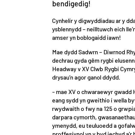
bendigedig!
Cynhelir y digwyddiadau ar y dd
ysblennydd – neilltuwch eich lle
amser yn boblogaidd iawn!
Mae dydd Sadwrn – Diwrnod Rhy
dechrau gyda gêm rygbi elusen
Headway v XV Clwb Rygbi Cymry 
drysau’n agor ganol ddydd.
- mae XV o chwaraewyr gwadd He
eang sydd yn gweithio i wella by
rwydwaith o fwy na 125 o grwpi
darpara cymorth, gwasanaethau 
ymenydd, eu teuluoedd a gofalw
proffesiynol yn y byd iechyd a’r 