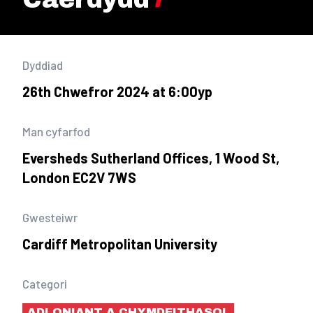
Dyddiad
26th Chwefror 2024 at 6:00yp
Man cyfarfod
Eversheds Sutherland Offices, 1 Wood St,
London EC2V 7WS
Gwesteiwr
Cardiff Metropolitan University
Categori
ADLONIANT A CHYMDEITHASOL