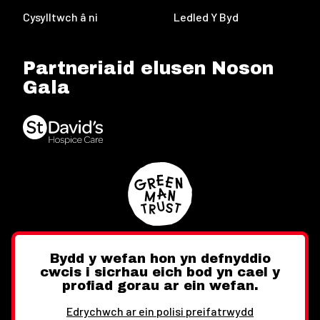
Cysylltwch â ni
Ledled Y Byd
Partneriaid elusen Noson
Gala
Bydd y wefan hon yn defnyddio
cwcis i sicrhau eich bod yn cael y
Twitter
Facebook
Instagram
profiad gorau ar ein wefan.
Edrychwch ar ein polisi preifatrwydd