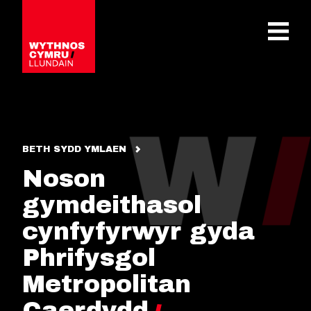
OPEN 
BETH SYDD YMLAEN
Noson
gymdeithasol
cynfyfyrwyr gyda
Phrifysgol
Metropolitan
Caerdydd