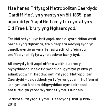
Mae hanes Prifysgol Metropolitan Caerdydd,
'Cardiff Met', yn ymestyn yn ôl i 1865, pan
agorodd yr Ysgol Gelf am y tro cyntaf yn yr
Old Free Library yng Nghaerdydd.
Ers iddi sefydlu yn brifysgol, mae ei gwreiddiau wedi
parhau yng Nghymru, tra’n darparu addysg sydd yn
canolbwyntio ar ymarfer ac wedi’i chyfeiriadu’n
broffesiynol i fyfyrwyr o bedwar ban y byd.
Ail enwyd y brifysgol nifer o weithiau dros y
blynyddoedd, nes o’r diwedd iddi gymryd yr enw yr
adnabyddwn hi heddiw, sef Prifysgol Metropolitan
Caerdydd – os oeddech yn fyfyriwr gyda ni, hoffem ni
i chi ymuno â ni am ddigwyddiad cymdeithasol
anffurfiol yn ystod Wythnos Cymru Llundain.
· Athrofa Prifysgol Cymru, Caerdydd (UWIC) (1996 -
2011)