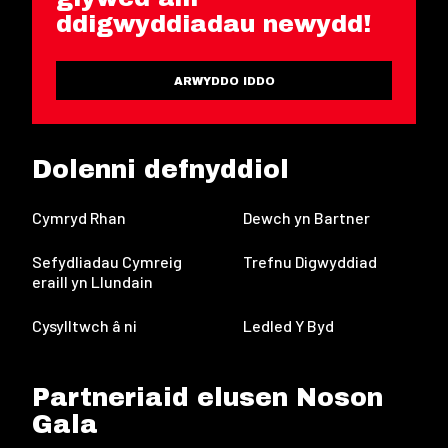
ddigwyddiadau newydd!
ARWYDDO IDDO
Dolenni defnyddiol
Cymryd Rhan
Dewch yn Bartner
Sefydliadau Cymreig
Trefnu Digwyddiad
eraill yn Llundain
Cysylltwch â ni
Ledled Y Byd
Partneriaid elusen Noson
Gala