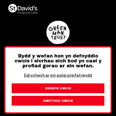
Bydd y wefan hon yn defnyddio
cwcis i sicrhau eich bod yn cael y
Twitter
Facebook
Instagram
profiad gorau ar ein wefan.
Edrychwch ar ein polisi preifatrwydd
DERBYN CWCIS
Ewch i'r Wefan Toward
Gwybodaeth Cyfreithiol
GWRTHOD CWCIS
Wythnos Cymru Llundain © Hawlfraint 2026