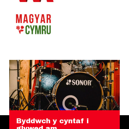
Byddwch y cyntaf i
glywed am