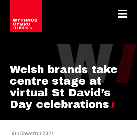
OPEN 
Welsh brands take
centre stage at
virtual St David’s
Day celebrations
19th Chwefror 2021