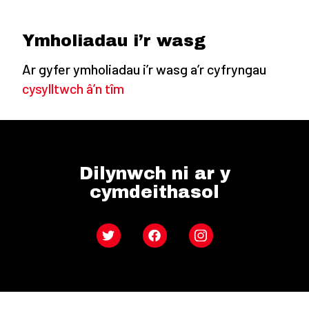
Ymholiadau i’r wasg
Ar gyfer ymholiadau i’r wasg a’r cyfryngau
cysylltwch â’n tîm
Dilynwch ni ar y
cymdeithasol
Twitter
Facebook
Instagram