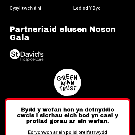
Cysylltwch â ni
Ledled Y Byd
Partneriaid elusen Noson
Gala
Bydd y wefan hon yn defnyddio
cwcis i sicrhau eich bod yn cael y
Twitter
Facebook
Instagram
profiad gorau ar ein wefan.
Edrychwch ar ein polisi preifatrwydd