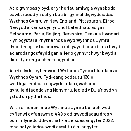
Ac o gwmpas y byd, er yr heriau amlwg a wynebodd
pawb, roedd yn dal yn bosib i gynnal digwyddiadau
Wythnos Cymru yn New England, Pittsburgh, Efrog
Newydd a Kansas yn yr Unol Daleithiau, ac ym
Melbourne, Paris, Beijing, Berkshire, Osaka a Hwngari
– yn ogystal â Phythefnos Bwyd Wythnos Cymru
dynodedig, lle bu amryw o ddigwyddiadau blasu bwyd
ac arddangosfeydd gan nifer o gynhyrchwyr bwyd a
diod Gymreig a phen-cogyddion.
At ei gilydd, cyflenwodd Wythnos Cymru Llundain ac
Wythnos Cymru Fyd-eang oddeutu 130 o
weithgareddau a digwyddiadau gwahanol i
gynulleidfaoedd yng Nghymru, ledled y DU a’r byd yn
ystod un pythefnos.
Wrth ei hunan, mae Wythnos Cymru bellach wedi
cyflenwi cyfanswm o 449 o ddigwyddiadau dros y
pum mlynedd ddiwethaf – ac eisoes ar gyfer 2022,
mae sefydliadau wedi cysylltu â ni ar gyfer