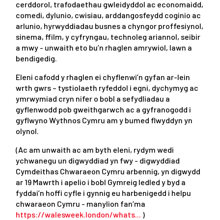
cerddorol, trafodaethau gwleidyddol ac economaidd,
comedi, dylunio, cwisiau, arddangosfeydd coginio ac
arlunio, hyrwyddiadau busnes a chyngor proffesiynol,
sinema, ffilm, y cyfryngau, technoleg ariannol, seibir
a mwy - unwaith eto bu’n rhaglen amrywiol, lawn a
bendigedig.
Eleni cafodd y rhaglen ei chyflenwi’n gyfan ar-lein
wrth gwrs – tystiolaeth ryfeddol i egni, dychymyg ac
ymrwymiad cryn nifer o bobl a sefydliadau a
gyflenwodd pob gweithgarwch ac a gyfranogodd i
gyflwyno Wythnos Cymru am y bumed flwyddyn yn
olynol.
(Ac am unwaith ac am byth eleni, rydym wedi
ychwanegu un digwyddiad yn fwy - digwyddiad
Cymdeithas Chwaraeon Cymru arbennig, yn digwydd
ar 19 Mawrth i apelio i bobl Gymreig ledled y byd a
fyddai’n hoffi cyfle i gynnig eu harbenigedd i helpu
chwaraeon Cymru - manylion fan’ma
https://walesweek.london/whats...
)