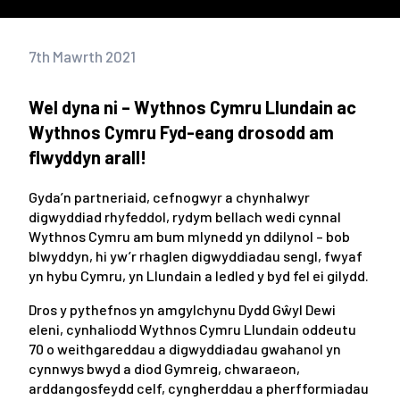
7th Mawrth 2021
Wel dyna ni – Wythnos Cymru Llundain ac
Wythnos Cymru Fyd-eang drosodd am
flwyddyn arall!
Gyda’n partneriaid, cefnogwyr a chynhalwyr
digwyddiad rhyfeddol, rydym bellach wedi cynnal
Wythnos Cymru am bum mlynedd yn ddilynol – bob
blwyddyn, hi yw’r rhaglen digwyddiadau sengl, fwyaf
yn hybu Cymru, yn Llundain a ledled y byd fel ei gilydd.
Dros y pythefnos yn amgylchynu Dydd Gŵyl Dewi
eleni, cynhaliodd Wythnos Cymru Llundain oddeutu
70 o weithgareddau a digwyddiadau gwahanol yn
cynnwys bwyd a diod Gymreig, chwaraeon,
arddangosfeydd celf, cyngherddau a pherfformiadau