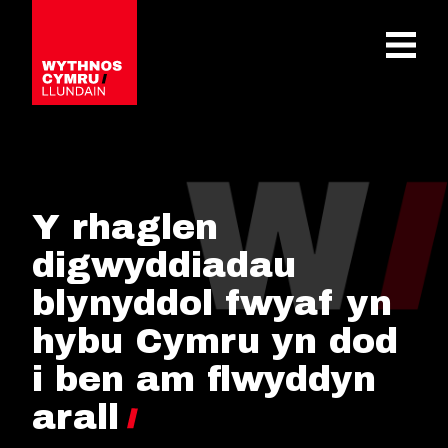
OPEN 
Y rhaglen
digwyddiadau
blynyddol fwyaf yn
hybu Cymru yn dod
i ben am flwyddyn
arall