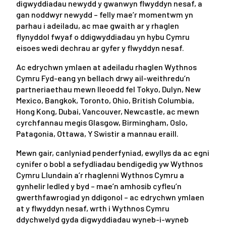
digwyddiadau newydd y gwanwyn flwyddyn nesaf, a
gan noddwyr newydd – felly mae’r momentwm yn
parhau i adeiladu, ac mae gwaith ar y rhaglen
flynyddol fwyaf o ddigwyddiadau yn hybu Cymru
eisoes wedi dechrau ar gyfer y flwyddyn nesaf.
Ac edrychwn ymlaen at adeiladu rhaglen Wythnos
Cymru Fyd-eang yn bellach drwy ail-weithredu’n
partneriaethau mewn lleoedd fel Tokyo, Dulyn, New
Mexico, Bangkok, Toronto, Ohio, British Columbia,
Hong Kong, Dubai, Vancouver, Newcastle, ac mewn
cyrchfannau megis Glasgow, Birmingham, Oslo,
Patagonia, Ottawa, Y Swistir a mannau eraill.
Mewn gair, canlyniad penderfyniad, ewyllys da ac egni
cynifer o bobl a sefydliadau bendigedig yw Wythnos
Cymru Llundain a’r rhaglenni Wythnos Cymru a
gynhelir ledled y byd – mae’n amhosib cyfleu’n
gwerthfawrogiad yn ddigonol – ac edrychwn ymlaen
at y flwyddyn nesaf, wrth i Wythnos Cymru
ddychwelyd gyda digwyddiadau wyneb-i-wyneb