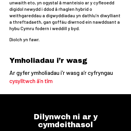
unwaith eto, yn ogystal â manteisio ar y cyfleoedd
digidol newydd i ddod â rhaglen hybrid o
weithgareddau a digwyddiadau yn dathlu’n diwylliant
a threftadaeth, gan goffáu diwrnod ein nawddsant a
hybu Cymru fodern i weddill y byd.
Diolch yn fawr.
Ymholiadau i’r wasg
Ar gyfer ymholiadau i’r wasg a’r cyfryngau
cysylltwch â’n tîm
Dilynwch ni ar y
cymdeithasol