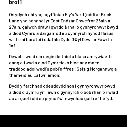
brofi!
Os ydych chi yng ngyffiniau Ely’s Yard (oddi ar Brick
Lane yng nghanol yr East End) ar Chwefror 26ain a
27ain, galwch draw i gwrdd â rhai o gynhyrchwyr bwyd
a diod Cymru a darganfod eu cynnyrch hynod flasus,
wrth i ni baratoi i ddathlu Dydd Gŵyl Dewi ar Fawrth
1af.
Dewch i weld ein cegin deithiol a blasu amrywiaeth
eang o fwyd a diod Cymreig, o bice ar y maen
traddodiadol wedi’u pobi’n ffres i Selsig Morgannwg a
thameidiau Lafwr lemon.
Bydd y farchnad ddeuddydd hon i gynhyrchwyr bwyd
a diod o Gymru yn llawn o gynnyrch o bob rhan o’r wlad
ac ar gael i chi eu prynu i’w mwynhau gartref hefyd.