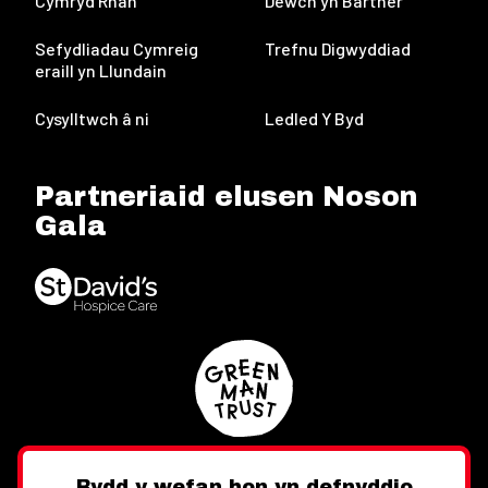
Cymryd Rhan
Dewch yn Bartner
Sefydliadau Cymreig
Trefnu Digwyddiad
eraill yn Llundain
Cysylltwch â ni
Ledled Y Byd
Partneriaid elusen Noson
Gala
Bydd y wefan hon yn defnyddio