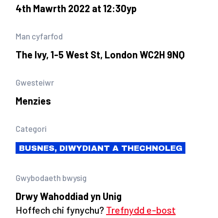
4th Mawrth 2022 at 12:30yp
Man cyfarfod
The Ivy, 1-5 West St, London WC2H 9NQ
Gwesteiwr
Menzies
Categori
BUSNES, DIWYDIANT A THECHNOLEG
Gwybodaeth bwysig
Drwy Wahoddiad yn Unig
Hoffech chi fynychu?
Trefnydd e-bost