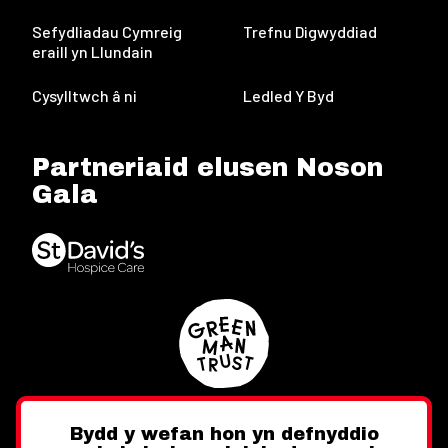
Sefydliadau Cymreig
Trefnu Digwyddiad
eraill yn Llundain
Cysylltwch â ni
Ledled Y Byd
Partneriaid elusen Noson
Gala
Bydd y wefan hon yn defnyddio