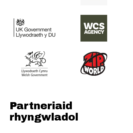
Partneriaid
rhyngwladol