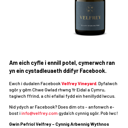
Am eich cyfle i ennill potel, cymerwch ran
yn ein cystadleuaeth ddifyr Facebook.
Ewch i dudalen Facebook
Velfrey Vineyard
. Dyfalwch
sgôr y gêm Chwe Gwlad rhwng Yr Eidal a Cymru,
tagiwch ffrind, a chi efallai fydd ein henillydd lwcus.
Nid ydych ar Facebook? Does dim ots – anfonwch e-
bost i
info@velfrey.com
gyda’ch cynnig sgôr. Pob lwc!
Gwin Pefriol Velfrey – Cynnig Arbennig Wythnos