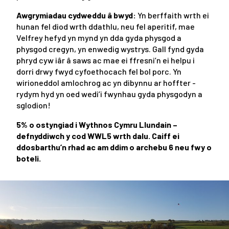
Awgrymiadau cydweddu â bwyd:
Yn berffaith wrth ei
hunan fel diod wrth ddathlu, neu fel aperitif, mae
Velfrey hefyd yn mynd yn dda gyda physgod a
physgod cregyn, yn enwedig wystrys. Gall fynd gyda
phryd cyw iâr â saws ac mae ei ffresni’n ei helpu i
dorri drwy fwyd cyfoethocach fel bol porc. Yn
wirioneddol amlochrog ac yn dibynnu ar hoffter -
rydym hyd yn oed wedi’i fwynhau gyda physgodyn a
sglodion!
5% o ostyngiad i Wythnos Cymru Llundain –
defnyddiwch y cod WWL5 wrth dalu. Caiff ei
ddosbarthu’n rhad ac am ddim o archebu 6 neu fwy o
boteli.