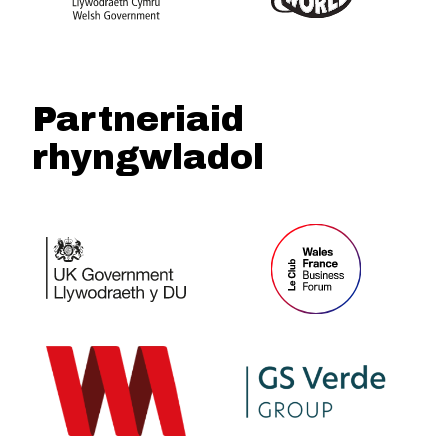
Partneriaid
rhyngwladol