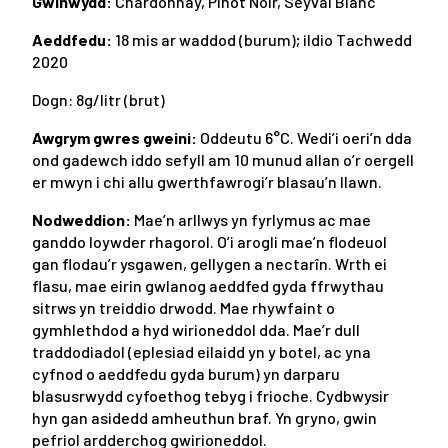
Gwinwydd:
Chardonnay, Pinot Noir, Seyval Blanc
Aeddfedu:
18 mis ar waddod (burum); ildio Tachwedd
2020
Dogn: 8g/litr (brut)
Awgrym gwres gweini:
Oddeutu 6°C. Wedi’i oeri’n dda
ond gadewch iddo sefyll am 10 munud allan o’r oergell
er mwyn i chi allu gwerthfawrogi’r blasau’n llawn.
Nodweddion:
Mae’n arllwys yn fyrlymus ac mae
ganddo loywder rhagorol. O’i arogli mae’n flodeuol
gan flodau’r ysgawen, gellygen a nectarîn. Wrth ei
flasu, mae eirin gwlanog aeddfed gyda ffrwythau
sitrws yn treiddio drwodd. Mae rhywfaint o
gymhlethdod a hyd wirioneddol dda. Mae’r dull
traddodiadol (eplesiad eilaidd yn y botel, ac yna
cyfnod o aeddfedu gyda burum) yn darparu
blasusrwydd cyfoethog tebyg i frioche. Cydbwysir
hyn gan asidedd amheuthun braf. Yn gryno, gwin
pefriol ardderchog gwirioneddol.