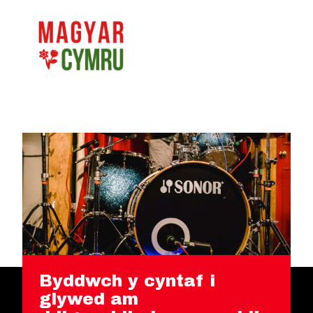
Byddwch y cyntaf i
glywed am