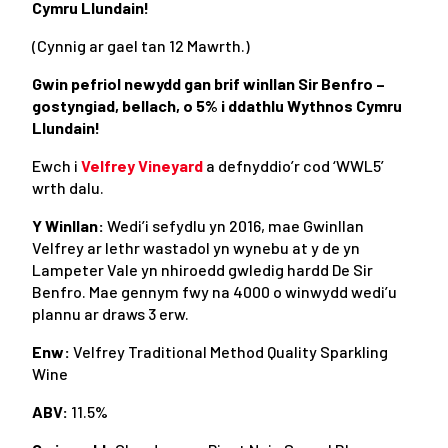
Cymru Llundain!
(Cynnig ar gael tan 12 Mawrth.)
Gwin pefriol newydd gan brif winllan Sir Benfro –
gostyngiad, bellach, o 5% i ddathlu Wythnos Cymru
Llundain!
Ewch i
Velfrey Vineyard
a defnyddio’r cod ‘WWL5’
wrth dalu.
Y Winllan:
Wedi’i sefydlu yn 2016, mae Gwinllan
Velfrey ar lethr wastadol yn wynebu at y de yn
Lampeter Vale yn nhiroedd gwledig hardd De Sir
Benfro. Mae gennym fwy na 4000 o winwydd wedi’u
plannu ar draws 3 erw.
Enw:
Velfrey Traditional Method Quality Sparkling
Wine
ABV:
11.5%