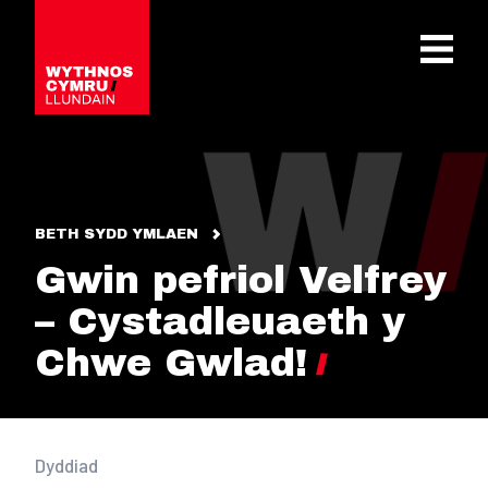
OPEN 
BETH SYDD YMLAEN
Gwin pefriol Velfrey
– Cystadleuaeth y
Chwe Gwlad!
Dyddiad