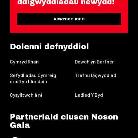
ddigwyddiadau newydd!
ARWYDDO IDDO
Dolenni defnyddiol
Cymryd Rhan
Dewch yn Bartner
Sefydliadau Cymreig
Trefnu Digwyddiad
eraill yn Llundain
Cysylltwch â ni
Ledled Y Byd
Partneriaid elusen Noson
Gala