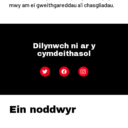
mwy am ei gweithgareddau a’i chasgliadau.
Dilynwch ni ar y
cymdeithasol
Twitter
Facebook
Instagram
Ein noddwyr