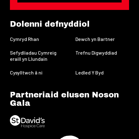
Dolenni defnyddiol
Cymryd Rhan
Dewch yn Bartner
Sefydliadau Cymreig
Trefnu Digwyddiad
eraill yn Llundain
Cysylltwch â ni
Ledled Y Byd
Partneriaid elusen Noson
Gala