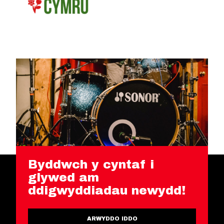
Byddwch y cyntaf i
glywed am
ddigwyddiadau newydd!
ARWYDDO IDDO