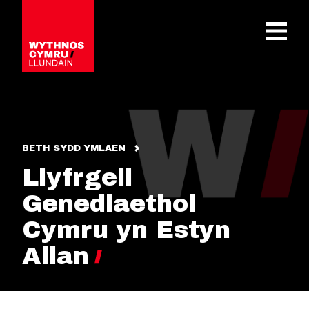
OPEN 
BETH SYDD YMLAEN
Llyfrgell
Genedlaethol
Cymru yn Estyn
Allan