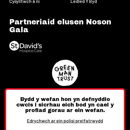
Cysylltwch â ni
Ledled Y Byd
Partneriaid elusen Noson
Gala
Bydd y wefan hon yn defnyddio
cwcis i sicrhau eich bod yn cael y
Twitter
Facebook
Instagram
profiad gorau ar ein wefan.
Edrychwch ar ein polisi preifatrwydd