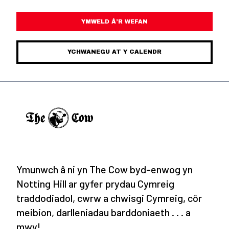
YMWELD Â’R WEFAN
YCHWANEGU AT Y CALENDR
Ymunwch â ni yn The Cow byd-enwog yn
Notting Hill ar gyfer prydau Cymreig
traddodiadol, cwrw a chwisgi Cymreig, côr
meibion, darlleniadau barddoniaeth . . . a
mwy!