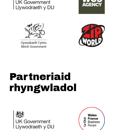
Partneriaid
rhyngwladol