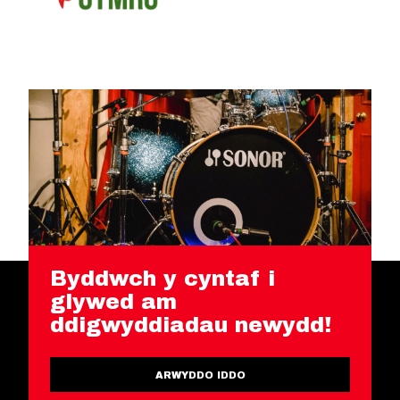
Byddwch y cyntaf i
glywed am
ddigwyddiadau newydd!
ARWYDDO IDDO