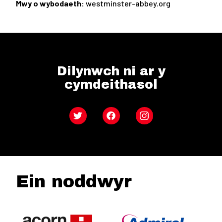
Mwy o wybodaeth:
westminster-abbey.org
Dilynwch ni ar y
cymdeithasol
Twitter
Facebook
Instagram
Ein noddwyr