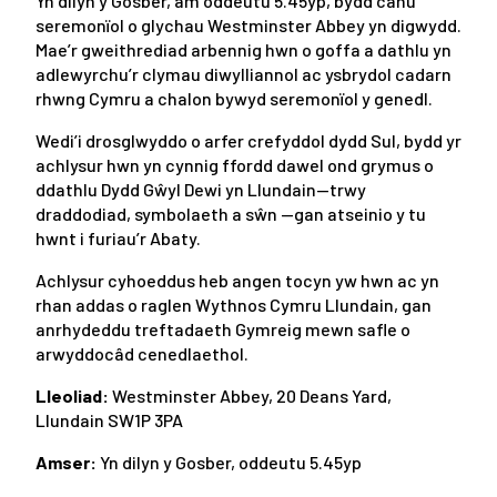
Yn dilyn y Gosber, am oddeutu 5.45yp, bydd canu
seremonïol o glychau Westminster Abbey yn digwydd.
Mae’r gweithrediad arbennig hwn o goffa a dathlu yn
adlewyrchu’r clymau diwylliannol ac ysbrydol cadarn
rhwng Cymru a chalon bywyd seremonïol y genedl.
Wedi’i drosglwyddo o arfer crefyddol dydd Sul, bydd yr
achlysur hwn yn cynnig ffordd dawel ond grymus o
ddathlu Dydd Gŵyl Dewi yn Llundain—trwy
draddodiad, symbolaeth a sŵn —gan atseinio y tu
hwnt i furiau’r Abaty.
Achlysur cyhoeddus heb angen tocyn yw hwn ac yn
rhan addas o raglen Wythnos Cymru Llundain, gan
anrhydeddu treftadaeth Gymreig mewn safle o
arwyddocâd cenedlaethol.
Lleoliad:
Westminster Abbey, 20 Deans Yard,
Llundain SW1P 3PA
Amser:
Yn dilyn y Gosber, oddeutu 5.45yp