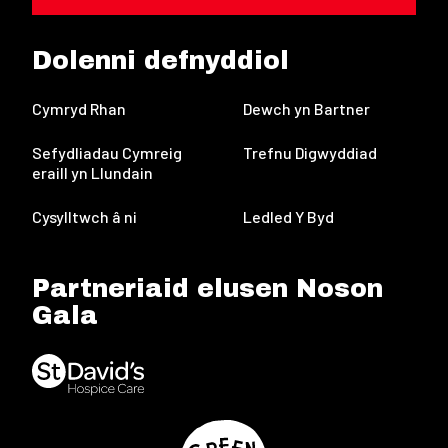
Dolenni defnyddiol
Cymryd Rhan
Dewch yn Bartner
Sefydliadau Cymreig
Trefnu Digwyddiad
eraill yn Llundain
Cysylltwch â ni
Ledled Y Byd
Partneriaid elusen Noson
Gala