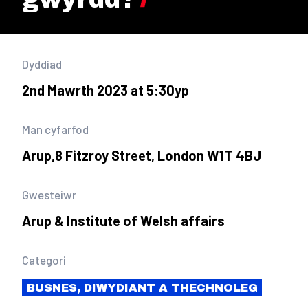
Dyddiad
2nd Mawrth 2023 at 5:30yp
Man cyfarfod
Arup,8 Fitzroy Street, London W1T 4BJ
Gwesteiwr
Arup & Institute of Welsh affairs
Categori
BUSNES, DIWYDIANT A THECHNOLEG