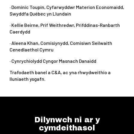
· Dominic Toupin, Cyfarwyddwr Materion Economaidd,
Swyddfa Québec yn Llundain
· Kellie Beirne, Prif Weithredwr, Prifddinas-Ranbarth
Caerdydd
· Aleena Khan, Comisiynydd, Comisiwn Seilwaith
Cenedlaethol Cymru
· Cynrychiolydd Cyngor Masnach Danaidd
Trafodaeth banel a C&A, ac yna rhwydweithio a
lluniaeth ysgafn.
Dilynwch ni ar y
cymdeithasol