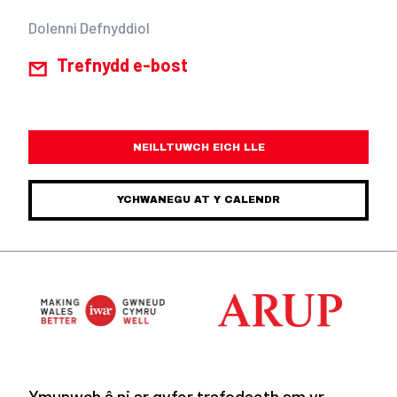
Dolenni Defnyddiol
Trefnydd e-bost
NEILLTUWCH EICH LLE
YCHWANEGU AT Y CALENDR
Ymunwch â ni ar gyfer trafodaeth am yr