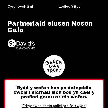
Cysylltwch â ni
Ledled Y Byd
Partneriaid elusen Noson
Gala
Bydd y wefan hon yn defnyddio
cwcis i sicrhau eich bod yn cael y
Twitter
Facebook
Instagram
profiad gorau ar ein wefan.
Edrychwch ar ein polisi preifatrwydd