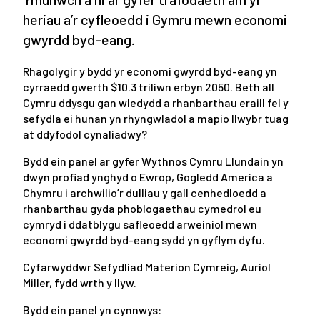
heriau a’r cyfleoedd i Gymru mewn economi
gwyrdd byd-eang.
Rhagolygir y bydd yr economi gwyrdd byd-eang yn
cyrraedd gwerth $10.3 triliwn erbyn 2050. Beth all
Cymru ddysgu gan wledydd a rhanbarthau eraill fel y
sefydla ei hunan yn rhyngwladol a mapio llwybr tuag
at ddyfodol cynaliadwy?
Bydd ein panel ar gyfer Wythnos Cymru Llundain yn
dwyn profiad ynghyd o Ewrop, Gogledd America a
Chymru i archwilio’r dulliau y gall cenhedloedd a
rhanbarthau gyda phoblogaethau cymedrol eu
cymryd i ddatblygu safleoedd arweiniol mewn
economi gwyrdd byd-eang sydd yn gyflym dyfu.
Cyfarwyddwr Sefydliad Materion Cymreig, Auriol
Miller, fydd wrth y llyw.
Bydd ein panel yn cynnwys: