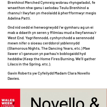
Brenhinol Merched Cymreig wobrau rhyngwladol, fe
wnaethon nhw ganu i aelodau Teulu Brenhinol a
rhannu’r llwyfan yn rheolaidd â pherfformwyr megis
Adelina Patti.
Ond nid oedd ei henwogrwydd i’w gymharu ag un ei
mab a ddaeth yn seren y ffilmiau mud a llwyfannau’r
West End. Ysgrifennodd, cynhyrchodd a serennodd
mewn nifer o sioeau cerddorol ysblennydd
(
Glamorous Nights
,
The Dancing Years
, etc.) Mae
llawer o’i ganeuon yn parhau’n boblogaidd hyd
hedddiw (
Keep the Home Fires Burning, We’ll gather
Lilacs in the Spring,
etc.).
Gavin Roberts yw Cyfeilydd Madam Clara Novello
Davies.