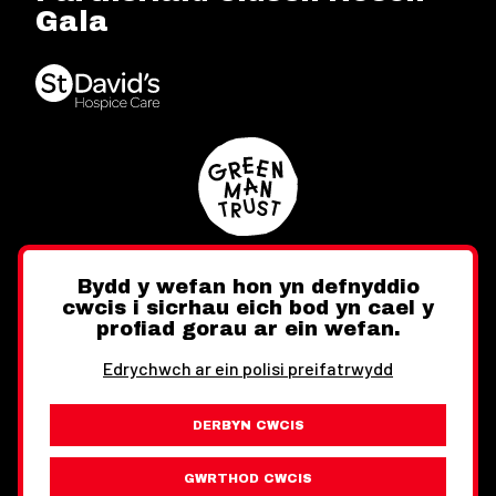
Gala
Bydd y wefan hon yn defnyddio
cwcis i sicrhau eich bod yn cael y
Twitter
Facebook
Instagram
profiad gorau ar ein wefan.
Edrychwch ar ein polisi preifatrwydd
DERBYN CWCIS
Ewch i'r Wefan Toward
Gwybodaeth Cyfreithiol
GWRTHOD CWCIS