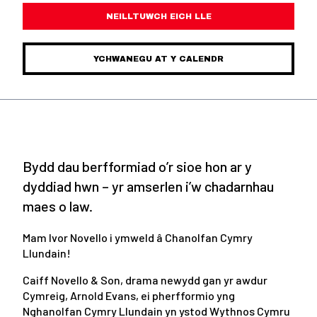
NEILLTUWCH EICH LLE
YCHWANEGU AT Y CALENDR
Bydd dau berfformiad o’r sioe hon ar y
dyddiad hwn – yr amserlen i’w chadarnhau
maes o law.
Mam Ivor Novello i ymweld â Chanolfan Cymry
Llundain!
Caiff
Novello & Son
, drama newydd gan yr awdur
Cymreig, Arnold Evans, ei pherfformio yng
Nghanolfan Cymry Llundain yn ystod Wythnos Cymru