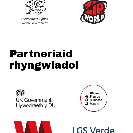
Partneriaid
rhyngwladol