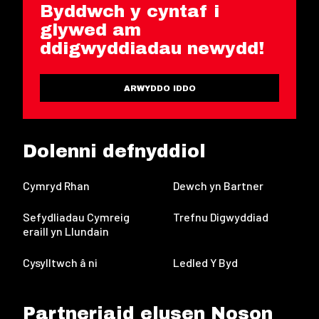
Byddwch y cyntaf i
glywed am
ddigwyddiadau newydd!
ARWYDDO IDDO
Dolenni defnyddiol
Cymryd Rhan
Dewch yn Bartner
Sefydliadau Cymreig
Trefnu Digwyddiad
eraill yn Llundain
Cysylltwch â ni
Ledled Y Byd
Partneriaid elusen Noson