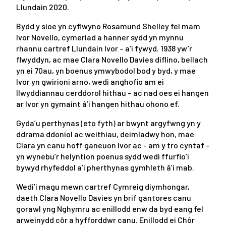
Llundain 2020.
Bydd y sioe yn cyflwyno Rosamund Shelley fel mam
Ivor Novello, cymeriad a hanner sydd yn mynnu
rhannu cartref Llundain Ivor – a’i fywyd. 1938 yw’r
flwyddyn, ac mae Clara Novello Davies diflino, bellach
yn ei 70au, yn boenus ymwybodol bod y byd, y mae
Ivor yn gwirioni arno, wedi anghofio am ei
llwyddiannau cerddorol hithau – ac nad oes ei hangen
ar Ivor yn gymaint â’i hangen hithau ohono ef.
Gyda’u perthynas (eto fyth) ar bwynt argyfwng yn y
ddrama ddoniol ac weithiau, deimladwy hon, mae
Clara yn canu hoff ganeuon Ivor ac - am y tro cyntaf -
yn wynebu’r helyntion poenus sydd wedi ffurfio’i
bywyd rhyfeddol a’i pherthynas gymhleth â’i mab.
Wedi’i magu mewn cartref Cymreig diymhongar,
daeth Clara Novello Davies yn brif gantores canu
gorawl yng Nghymru ac enillodd enw da byd eang fel
arweinydd côr a hyfforddwr canu. Enillodd ei Chôr