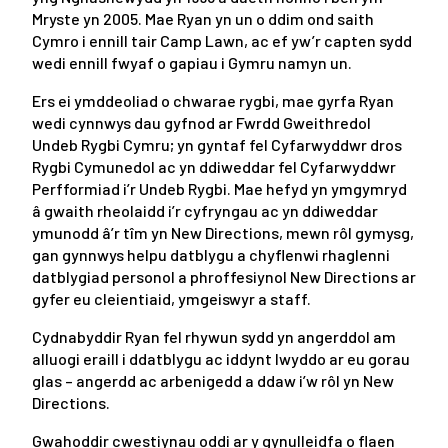
Mryste yn 2005. Mae Ryan yn un o ddim ond saith
Cymro i ennill tair Camp Lawn, ac ef yw’r capten sydd
wedi ennill fwyaf o gapiau i Gymru namyn un.
Ers ei ymddeoliad o chwarae rygbi, mae gyrfa Ryan
wedi cynnwys dau gyfnod ar Fwrdd Gweithredol
Undeb Rygbi Cymru; yn gyntaf fel Cyfarwyddwr dros
Rygbi Cymunedol ac yn ddiweddar fel Cyfarwyddwr
Perfformiad i’r Undeb Rygbi. Mae hefyd yn ymgymryd
â gwaith rheolaidd i’r cyfryngau ac yn ddiweddar
ymunodd â’r tîm yn New Directions, mewn rôl gymysg,
gan gynnwys helpu datblygu a chyflenwi rhaglenni
datblygiad personol a phroffesiynol New Directions ar
gyfer eu cleientiaid, ymgeiswyr a staff.
Cydnabyddir Ryan fel rhywun sydd yn angerddol am
alluogi eraill i ddatblygu ac iddynt lwyddo ar eu gorau
glas – angerdd ac arbenigedd a ddaw i’w rôl yn New
Directions.
Gwahoddir cwestiynau oddi ar y gynulleidfa o flaen