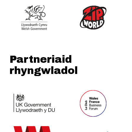
Partneriaid
rhyngwladol