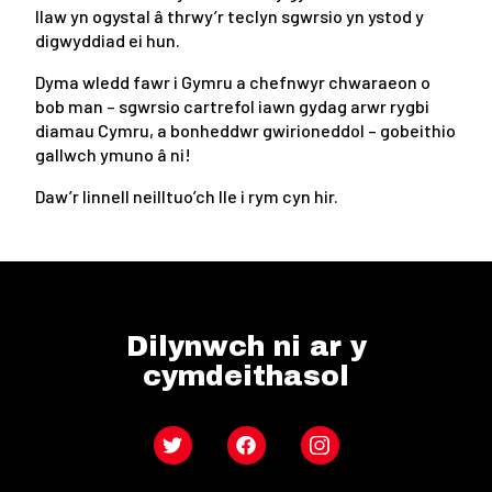
llaw yn ogystal â thrwy’r teclyn sgwrsio yn ystod y
digwyddiad ei hun.
Dyma wledd fawr i Gymru a chefnwyr chwaraeon o
bob man – sgwrsio cartrefol iawn gydag arwr rygbi
diamau Cymru, a bonheddwr gwirioneddol – gobeithio
gallwch ymuno â ni!
Daw’r linnell neilltuo’ch lle i rym cyn hir.
Dilynwch ni ar y
cymdeithasol
Twitter
Facebook
Instagram