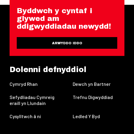
Byddwch y cyntaf i
glywed am
ddigwyddiadau newydd!
ARWYDDO IDDO
Dolenni defnyddiol
Cymryd Rhan
Dewch yn Bartner
Sefydliadau Cymreig
Trefnu Digwyddiad
eraill yn Llundain
Cysylltwch â ni
Ledled Y Byd