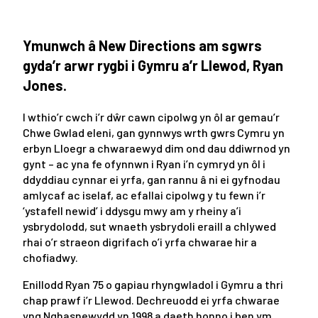
Ymunwch â New Directions am sgwrs
gyda’r arwr rygbi i Gymru a’r Llewod, Ryan
Jones.
I wthio’r cwch i’r dŵr cawn cipolwg yn ôl ar gemau’r
Chwe Gwlad eleni, gan gynnwys wrth gwrs Cymru yn
erbyn Lloegr a chwaraewyd dim ond dau ddiwrnod yn
gynt – ac yna fe ofynnwn i Ryan i’n cymryd yn ôl i
ddyddiau cynnar ei yrfa, gan rannu â ni ei gyfnodau
amlycaf ac iselaf, ac efallai cipolwg y tu fewn i’r
‘ystafell newid’ i ddysgu mwy am y rheiny a’i
ysbrydolodd, sut wnaeth ysbrydoli eraill a chlywed
rhai o’r straeon digrifach o’i yrfa chwarae hir a
chofiadwy.
Enillodd Ryan 75 o gapiau rhyngwladol i Gymru a thri
chap prawf i’r Llewod. Dechreuodd ei yrfa chwarae
yng Nghasnewydd yn 1998 a daeth honno i ben ym