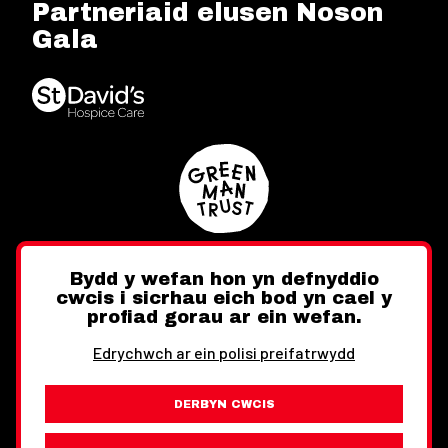
Partneriaid elusen Noson
Gala
Bydd y wefan hon yn defnyddio
cwcis i sicrhau eich bod yn cael y
Twitter
Facebook
Instagram
profiad gorau ar ein wefan.
Edrychwch ar ein polisi preifatrwydd
DERBYN CWCIS