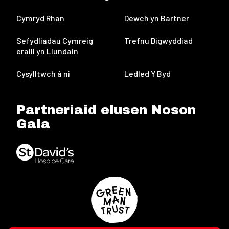
Cymryd Rhan
Dewch yn Bartner
Sefydliadau Cymreig
Trefnu Digwyddiad
eraill yn Llundain
Cysylltwch â ni
Ledled Y Byd
Partneriaid elusen Noson
Gala