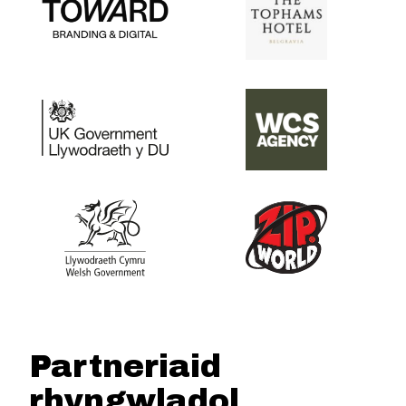
Partneriaid
rhyngwladol