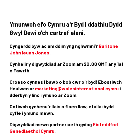
Ymunwch efo Cymru a'r Byd i ddathlu Dydd
Gwyl Dewi o'ch cartref eleni.
Cyngerdd byw ac am ddim yng nghwmni'r
Baritone
John Ieuan Jones
.
Cynhelir y digwyddiad ar Zoom am 20:00 GMT ar y 1af
o Fawrth.
Croeso cynnes i bawb o bob cwr o'r byd! Ebostiwch
Heulwen ar
marketing@walesinternational.cymru
i
dderbyn y linc i ymuno ar Zoom.
Cofiwch gynhesu'r llais o flaen llaw, efallai bydd
cyfle i ymuno mewn
.
Digwyddiad mewn partneriaeth gydag
Eisteddfod
Genedlaethol Cymru
.