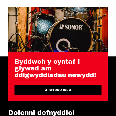
Byddwch y cyntaf i
glywed am
ddigwyddiadau newydd!
ARWYDDO IDDO
Dolenni defnyddiol