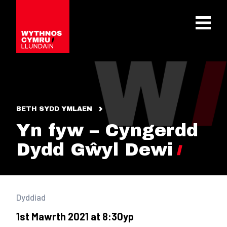
OPEN 
BETH SYDD YMLAEN
Yn fyw – Cyngerdd
Dydd Gŵyl Dewi
Dyddiad
1st Mawrth 2021 at 8:30yp