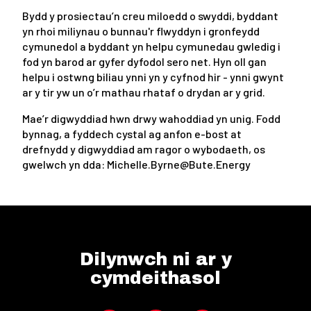
Bydd y prosiectau’n creu miloedd o swyddi, byddant
yn rhoi miliynau o bunnau'r flwyddyn i gronfeydd
cymunedol a byddant yn helpu cymunedau gwledig i
fod yn barod ar gyfer dyfodol sero net. Hyn oll gan
helpu i ostwng biliau ynni yn y cyfnod hir - ynni gwynt
ar y tir yw un o’r mathau rhataf o drydan ar y grid.
Mae’r digwyddiad hwn drwy wahoddiad yn unig. Fodd
bynnag, a fyddech cystal ag anfon e-bost at
drefnydd y digwyddiad am ragor o wybodaeth, os
gwelwch yn dda: Michelle.Byrne@Bute.Energy
Dilynwch ni ar y
cymdeithasol