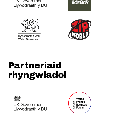
Partneriaid
rhyngwladol