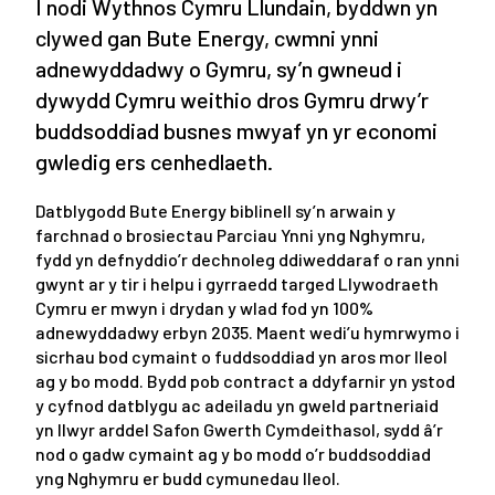
I nodi Wythnos Cymru Llundain, byddwn yn
clywed gan Bute Energy, cwmni ynni
adnewyddadwy o Gymru, sy’n gwneud i
dywydd Cymru weithio dros Gymru drwy’r
buddsoddiad busnes mwyaf yn yr economi
gwledig ers cenhedlaeth.
Datblygodd Bute Energy biblinell sy’n arwain y
farchnad o brosiectau Parciau Ynni yng Nghymru,
fydd yn defnyddio’r dechnoleg ddiweddaraf o ran ynni
gwynt ar y tir i helpu i gyrraedd targed Llywodraeth
Cymru er mwyn i drydan y wlad fod yn 100%
adnewyddadwy erbyn 2035. Maent wedi’u hymrwymo i
sicrhau bod cymaint o fuddsoddiad yn aros mor lleol
ag y bo modd. Bydd pob contract a ddyfarnir yn ystod
y cyfnod datblygu ac adeiladu yn gweld partneriaid
yn llwyr arddel Safon Gwerth Cymdeithasol, sydd â’r
nod o gadw cymaint ag y bo modd o’r buddsoddiad
yng Nghymru er budd cymunedau lleol.