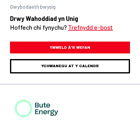
Gwybodaeth bwysig
Drwy Wahoddiad yn Unig
Hoffech chi fynychu?
Trefnydd e-bost
YMWELD Â’R WEFAN
YCHWANEGU AT Y CALENDR