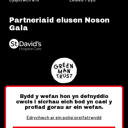
Partneriaid elusen Noson
Gala
Bydd y wefan hon yn defnyddio
cwcis i sicrhau eich bod yn cael y
Twitter
Facebook
Instagram
profiad gorau ar ein wefan.
Edrychwch ar ein polisi preifatrwydd