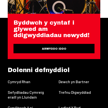
Byddwch y cyntaf i
glywed am
ddigwyddiadau newydd!
ARWYDDO IDDO
Dolenni defnyddiol
Cymryd Rhan
Dewch yn Bartner
Sefydliadau Cymreig
Trefnu Digwyddiad
eraill yn Llundain
Cysylltwch â ni
Ledled Y Byd