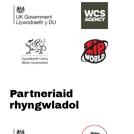
Partneriaid
rhyngwladol