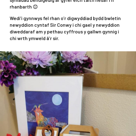
rhanbarth 😊
Wedi’i gynnwys fel rhan o’r digwyddiad bydd bwletin
newyddion cyntaf Sir Conwy i chi gael y newyddion
diweddaraf am y pethau cyffrous y gallwn gynnig i
chi wrth ymweld â’r sir.