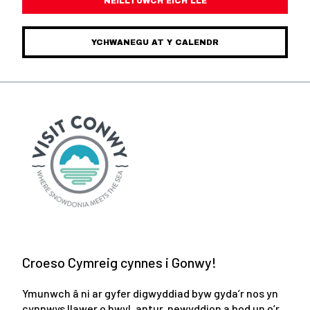
NEILLTUWCH EICH LLE
YCHWANEGU AT Y CALENDR
Croeso Cymreig cynnes i Gonwy!
Ymunwch â ni ar gyfer digwyddiad byw gyda’r nos yn
cynnwys llawer o hwyl, antur, newyddion a bod un o’r