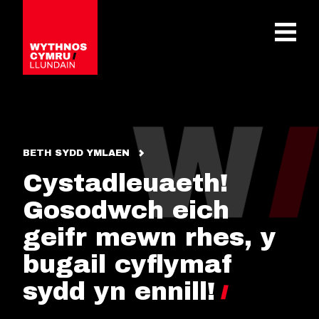
OPEN 
BETH SYDD YMLAEN
Cystadleuaeth!
Gosodwch eich
geifr mewn rhes, y
bugail cyflymaf
sydd yn ennill!