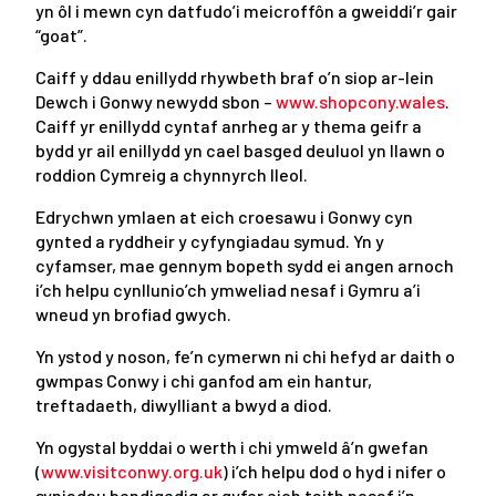
yn ôl i mewn cyn datfudo’i meicroffôn a gweiddi’r gair
“goat”.
Caiff y ddau enillydd rhywbeth braf o’n siop ar-lein
Dewch i Gonwy newydd sbon –
www.shopcony.wales
.
Caiff yr enillydd cyntaf anrheg ar y thema geifr a
bydd yr ail enillydd yn cael basged deuluol yn llawn o
roddion Cymreig a chynnyrch lleol.
Edrychwn ymlaen at eich croesawu i Gonwy cyn
gynted a ryddheir y cyfyngiadau symud. Yn y
cyfamser, mae gennym bopeth sydd ei angen arnoch
i’ch helpu cynllunio’ch ymweliad nesaf i Gymru a’i
wneud yn brofiad gwych.
Yn ystod y noson, fe’n cymerwn ni chi hefyd ar daith o
gwmpas Conwy i chi ganfod am ein hantur,
treftadaeth, diwylliant a bwyd a diod.
Yn ogystal byddai o werth i chi ymweld â’n gwefan
(
www.visitconwy.org.uk
) i’ch helpu dod o hyd i nifer o
syniadau bendigedig ar gyfer eich taith nesaf i’n