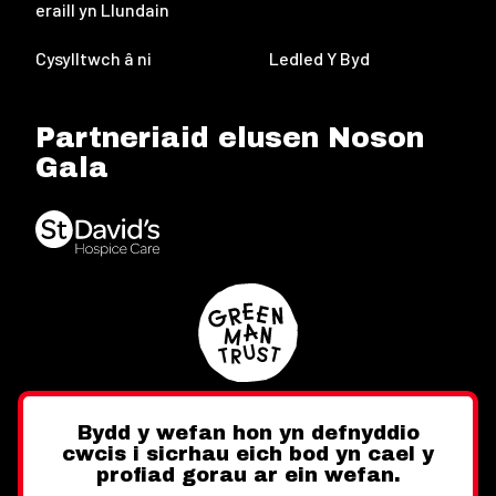
eraill yn Llundain
Cysylltwch â ni
Ledled Y Byd
Partneriaid elusen Noson
Gala
Bydd y wefan hon yn defnyddio
cwcis i sicrhau eich bod yn cael y
Twitter
Facebook
Instagram
profiad gorau ar ein wefan.