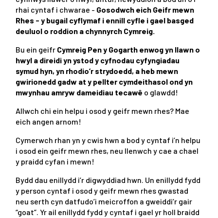
rhai cyntaf i chwarae -
Gosodwch eich Geifr mewn
Rhes - y bugail cyflymaf i ennill cyfle i gael basged
deuluol o roddion a chynnyrch Cymreig.
Bu ein geifr
Cymreig
Pen y Gogarth enwog yn llawn o
hwyl a direidi yn ystod y cyfnodau cyfyngiadau
symud hyn, yn rhodio’r strydoedd, a heb mewn
gwirionedd gadw at y pellter cymdeithasol ond yn
mwynhau amryw dameidiau tecawê
o glawdd!
Allwch chi ein helpu i osod y geifr mewn rhes? Mae
eich angen arnom!
Cymerwch rhan yn y cwis hwn a bod y cyntaf i’n helpu
i osod ein geifr mewn rhes, neu llenwch y cae a chael
y praidd cyfan i mewn!
Bydd dau enillydd i’r digwyddiad hwn. Un enillydd fydd
y person cyntaf i osod y geifr mewn rhes gwastad
neu serth cyn datfudo’i meicroffon a gweiddi’r gair
“goat”. Yr ail enillydd fydd y cyntaf i gael yr holl braidd