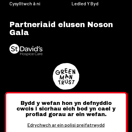
Cysylltwch â ni
Ledled Y Byd
Partneriaid elusen Noson
Gala
Bydd y wefan hon yn defnyddio
cwcis i sicrhau eich bod yn cael y
Twitter
Facebook
Instagram
profiad gorau ar ein wefan.
Edrychwch ar ein polisi preifatrwydd