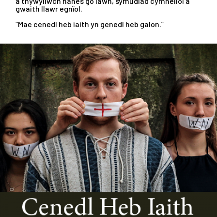
a thywyllwch hanes go iawn, symudiad cymhellol a
gwaith llawr egnïol.
“Mae cenedl heb iaith yn genedl heb galon.”