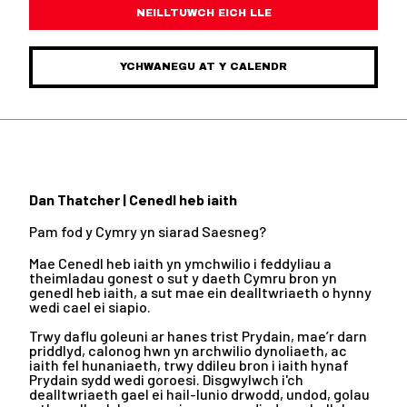
NEILLTUWCH EICH LLE
YCHWANEGU AT Y CALENDR
Dan Thatcher |
Cenedl heb iaith
Pam fod y Cymry yn siarad Saesneg?
Mae Cenedl heb iaith yn ymchwilio i feddyliau a
theimladau gonest o sut y daeth Cymru bron yn
genedl heb iaith, a sut mae ein dealltwriaeth o hynny
wedi cael ei siapio.
Trwy daflu goleuni ar hanes trist Prydain, mae’r darn
priddlyd, calonog hwn yn archwilio dynoliaeth, ac
iaith fel hunaniaeth, trwy ddileu bron i iaith hynaf
Prydain sydd wedi goroesi. Disgwylwch i'ch
dealltwriaeth gael ei hail-lunio drwodd, undod, golau