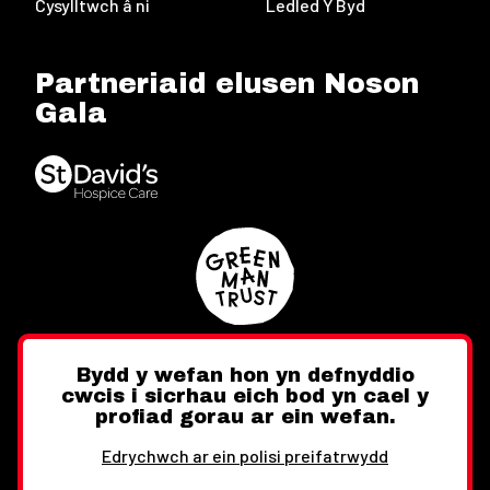
Cysylltwch â ni
Ledled Y Byd
Partneriaid elusen Noson
Gala
Bydd y wefan hon yn defnyddio
cwcis i sicrhau eich bod yn cael y
Twitter
Facebook
Instagram
profiad gorau ar ein wefan.
Edrychwch ar ein polisi preifatrwydd