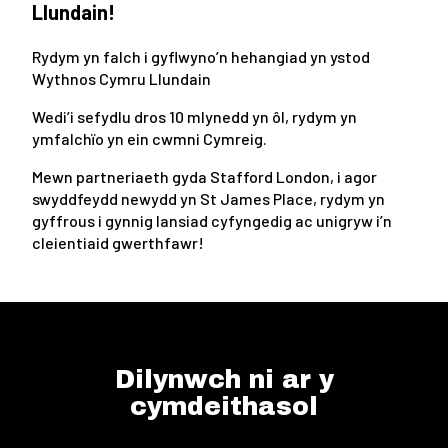
Llundain!
Rydym yn falch i gyflwyno’n hehangiad yn ystod
Wythnos Cymru Llundain
Wedi’i sefydlu dros 10 mlynedd yn ôl, rydym yn
ymfalchïo yn ein cwmni Cymreig.
Mewn partneriaeth gyda Stafford London, i agor
swyddfeydd newydd yn St James Place, rydym yn
gyffrous i gynnig lansiad cyfyngedig ac unigryw i’n
cleientiaid gwerthfawr!
Dilynwch ni ar y
cymdeithasol