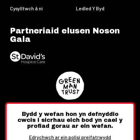
Cysylltwch â ni
Ledled Y Byd
Partneriaid elusen Noson
Gala
Bydd y wefan hon yn defnyddio
cwcis i sicrhau eich bod yn cael y
Twitter
Facebook
Instagram
profiad gorau ar ein wefan.
Edrychwch ar ein polisi preifatrwydd