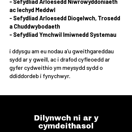
-
Sefydliad Arloesedd
N
iwrowyddoniaeth
ac Iechyd Meddwl
- Se
fydliad Arloesedd Diogelwch, Trosedd
a Chuddwybodaeth
- S
efydliad Ymchwil Imiwnedd S
ystem
au
i ddysgu am eu nodau a’u gweithgareddau
sydd ar y gweill, ac i drafod cyfleoedd ar
gyfer cydweithio ym meysydd sydd o
ddiddordeb i fynychwyr.
Dilynwch ni ar y
cymdeithasol