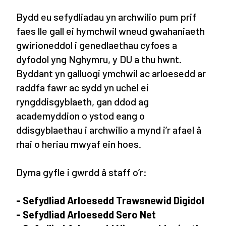
Bydd eu sefydliadau yn archwilio pum prif
faes lle gall ei hymchwil wneud gwahaniaeth
gwirioneddol i genedlaethau cyfoes a
dyfodol yng Nghymru, y DU a thu hwnt.
Byddant yn galluogi ymchwil ac arloesedd ar
raddfa fawr ac sydd yn uchel ei
ryngddisgyblaeth, gan ddod ag
academyddion o ystod eang o
ddisgyblaethau i archwilio a mynd i’r afael â
rhai o heriau mwyaf ein hoes.
Dyma gyfle i gwrdd â staff o’r:
-
Sefydliad Arloesedd Trawsnewid
Digi
dol
-
Sefydliad Arloesedd Sero
Net