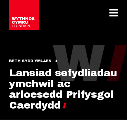
OPEN 
BETH SYDD YMLAEN
Lansiad sefydliadau
ymchwil ac
arloesedd Prifysgol
Caerdydd