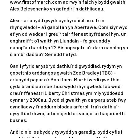
www.firstofmarch.com ac rwy’n falch y bydd gwaith
Alex Beleschenko yn gefndir i’n dathliadau.
Alex – arlunydd gwydr cynhyrchiol ac o fri’n
rhyngwladol – a’i ganolfan yn Abertawe. Comisiynwyd
ef yn ddiweddar i greu’r tair ffenest syfrdanol hyn, un
enghraifft o’i waith yn Llundain - fe greuodd y
canopïau hardd yn 22 Bishopsgate a’r darn canolog yn
siambr dadlau’r Senedd hefyd.
Gan fyfyrio ar ysbryd dathlu’r digwyddiad, rydym yn
gobeithio arddangos gwaith Zoe Bradley (TBC) –
arlunydd papur o’r Bontfaen. Mae hi wedi gweithio
gyda brandiau moethusrwydd rhyngwladol ac wedi
creu’r ffenestri Liberty Christmas ym mlynyddoedd
cynnar y 2000au. Bydd ei gwaith yn darparu ateb fwy
cynaliadwy i’r addurn blodau arferol, tra’n dathlu’r
cysylltiad rhwng arbenigedd creadigol a rhagoriaeth
busnes.
Ar ôl cinio, os bydd y tywydd yn garedig, bydd cyfle i