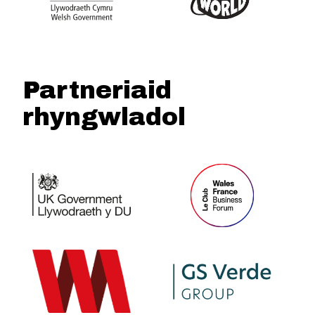
Partneriaid
rhyngwladol