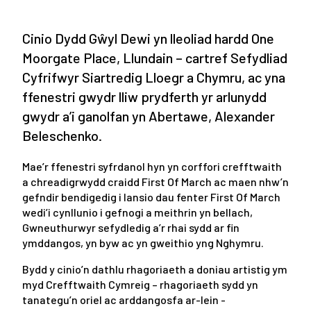
Cinio Dydd Gŵyl Dewi yn lleoliad hardd One
Moorgate Place, Llundain – cartref Sefydliad
Cyfrifwyr Siartredig Lloegr a Chymru, ac yna
ffenestri gwydr lliw prydferth yr arlunydd
gwydr a’i ganolfan yn Abertawe, Alexander
Beleschenko.
Mae’r ffenestri syfrdanol hyn yn corffori crefftwaith
a chreadigrwydd craidd First Of March ac maen nhw’n
gefndir bendigedig i lansio dau fenter First Of March
wedi’i cynllunio i gefnogi a meithrin yn bellach,
Gwneuthurwyr sefydledig a’r rhai sydd ar fin
ymddangos, yn byw ac yn gweithio yng Nghymru.
Bydd y cinio’n dathlu rhagoriaeth a doniau artistig ym
myd Crefftwaith Cymreig – rhagoriaeth sydd yn
tanategu’n oriel ac arddangosfa ar-lein -