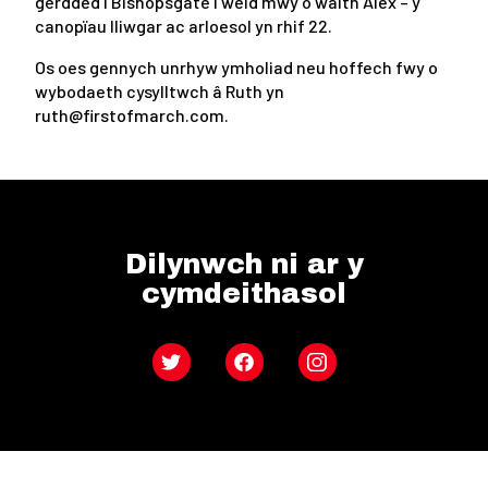
gerdded i Bishopsgate i weld mwy o waith Alex – y
canopïau lliwgar ac arloesol yn rhif 22.
Os oes gennych unrhyw ymholiad neu hoffech fwy o
wybodaeth cysylltwch â Ruth yn
ruth@firstofmarch.com.
Dilynwch ni ar y
cymdeithasol
Twitter
Facebook
Instagram