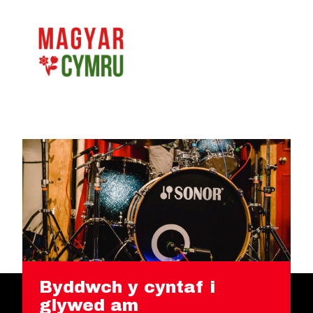
Byddwch y cyntaf i
glywed am