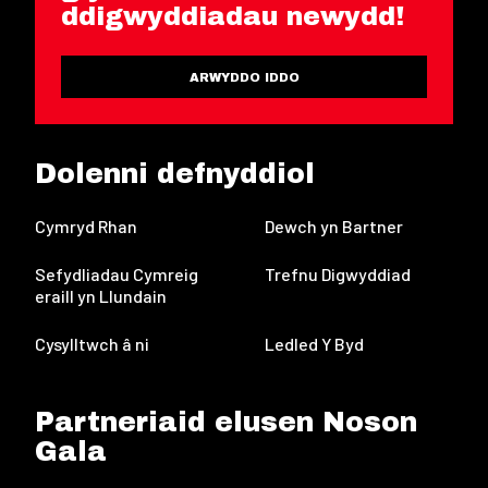
ddigwyddiadau newydd!
ARWYDDO IDDO
Dolenni defnyddiol
Cymryd Rhan
Dewch yn Bartner
Sefydliadau Cymreig
Trefnu Digwyddiad
eraill yn Llundain
Cysylltwch â ni
Ledled Y Byd
Partneriaid elusen Noson
Gala