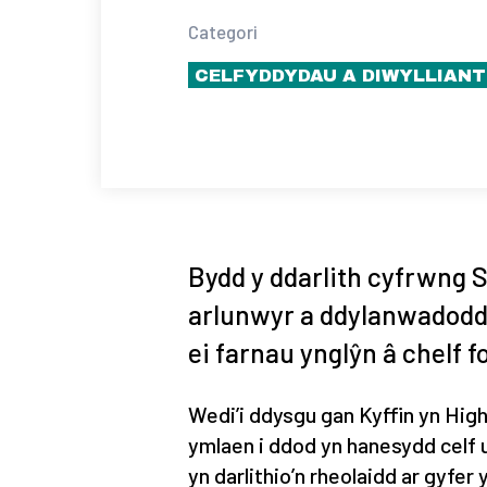
Categori
CELFYDDYDAU A DIWYLLIANT
Bydd y ddarlith cyfrwng S
arlunwyr a ddylanwadodd 
ei farnau ynglŷn â chelf f
Wedi’i ddysgu gan Kyffin yn High
ymlaen i ddod yn hanesydd celf u
yn darlithio’n rheolaidd ar gyfe