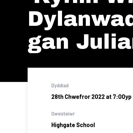
Dylanwad
gan Juli
Dyddiad
28th Chwefror 2022 at 7:00yp
Gwesteiwr
Highgate School