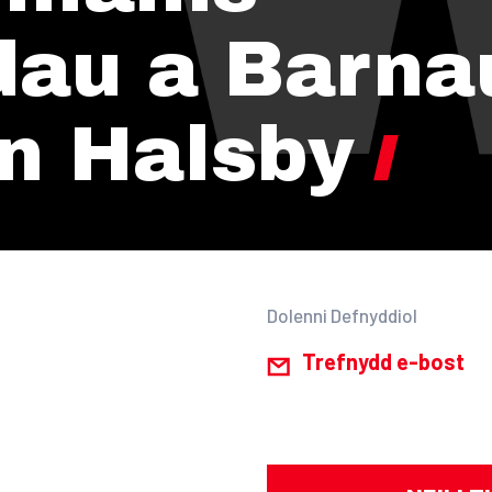
au a Barna
an Halsby
Dolenni Defnyddiol
Trefnydd e-bost