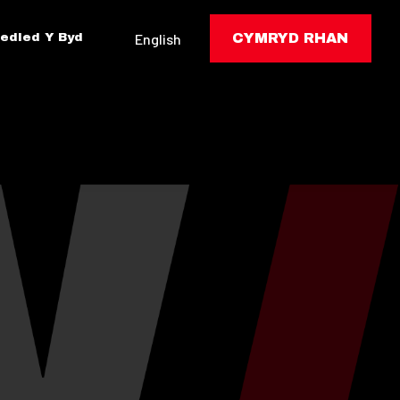
edled Y Byd
English
CYMRYD RHAN