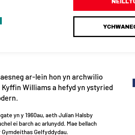
NEILLT
YCHWANEG
aesneg ar-lein hon yn archwilio
Kyffin Williams a hefyd yn ystyried
odern.
gate yn y 1960au, aeth Julian Halsby
chel ei barch ac arlunydd. Mae bellach
r y Gymdeithas Gelfyddydau.