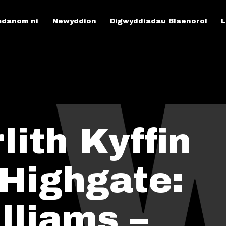
danom ni
Newyddion
Digwyddiadau Blaenorol
L
lith Kyffin
 Highgate:
illiams –