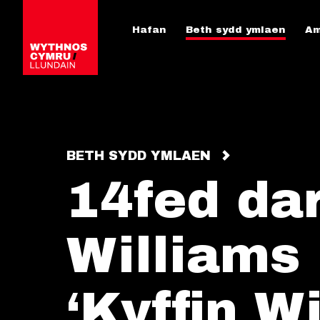
Hafan
Beth sydd ymlaen
Am
BETH SYDD YMLAEN
14fed dar
Williams
‘Kyffin W