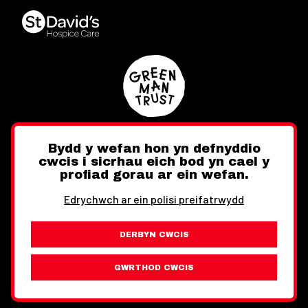
Bydd y wefan hon yn defnyddio
cwcis i sicrhau eich bod yn cael y
Twitter
Facebook
Instagram
profiad gorau ar ein wefan.
Edrychwch ar ein polisi preifatrwydd
DERBYN CWCIS
Ewch i'r Wefan Toward
Gwybodaeth Cyfreithiol
GWRTHOD CWCIS
Wythnos Cymru Llundain © Hawlfraint 2026