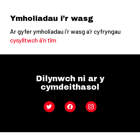
Ymholiadau i’r wasg
Ar gyfer ymholiadau i’r wasg a’r cyfryngau
cysylltwch â’n tîm
Dilynwch ni ar y
cymdeithasol
Twitter
Facebook
Instagram