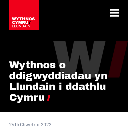
OPEN 
Wythnos o
ddigwyddiadau yn
Llundain i ddathlu
Cymru
24th Chwefror 2022