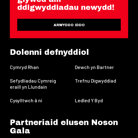
ddigwyddiadau newydd!
ARWYDDO IDDO
Dolenni defnyddiol
Cymryd Rhan
Dewch yn Bartner
Sefydliadau Cymreig
Trefnu Digwyddiad
eraill yn Llundain
Cysylltwch â ni
Ledled Y Byd
Partneriaid elusen Noson
Gala