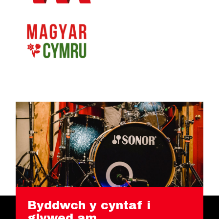
Byddwch y cyntaf i
glywed am