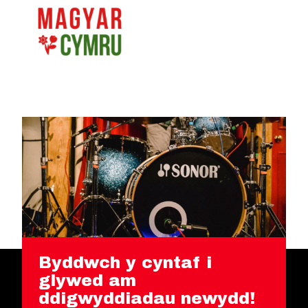
Byddwch y cyntaf i
glywed am
ddigwyddiadau newydd!