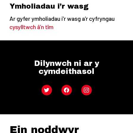
Ymholiadau i’r wasg
Ar gyfer ymholiadau i’r wasg a’r cyfryngau
cysylltwch â’n tîm
Dilynwch ni ar y
cymdeithasol
Twitter
Facebook
Instagram
Ein noddwyr