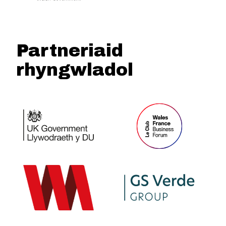
Partneriaid
rhyngwladol