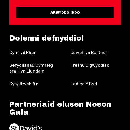
ARWYDDO IDDO
Dolenni defnyddiol
Cymryd Rhan
Dewch yn Bartner
Sefydliadau Cymreig
Trefnu Digwyddiad
eraill yn Llundain
Cysylltwch â ni
Ledled Y Byd
Partneriaid elusen Noson
Gala