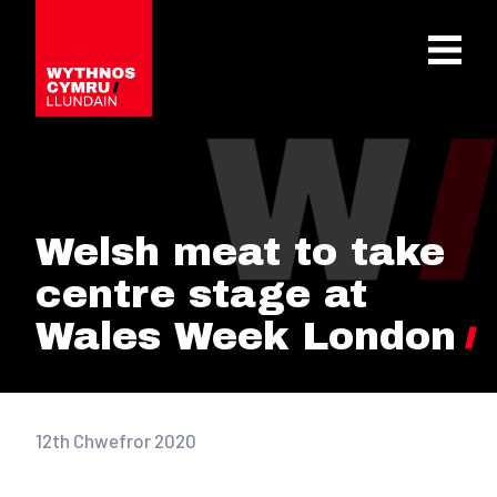
OPEN 
Welsh meat to take
centre stage at
Wales Week London
12th Chwefror 2020