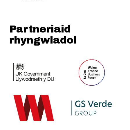
Partneriaid
rhyngwladol