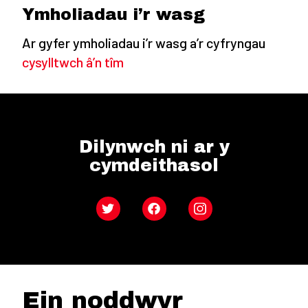
Ymholiadau i’r wasg
Ar gyfer ymholiadau i’r wasg a’r cyfryngau
cysylltwch â’n tîm
Dilynwch ni ar y
cymdeithasol
Twitter
Facebook
Instagram
Ein noddwyr