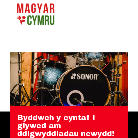
Byddwch y cyntaf i
glywed am
ddigwyddiadau newydd!