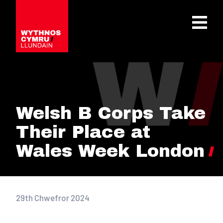
OPEN 
Welsh B Corps Take
Their Place at
Wales Week London
29th Chwefror 2024