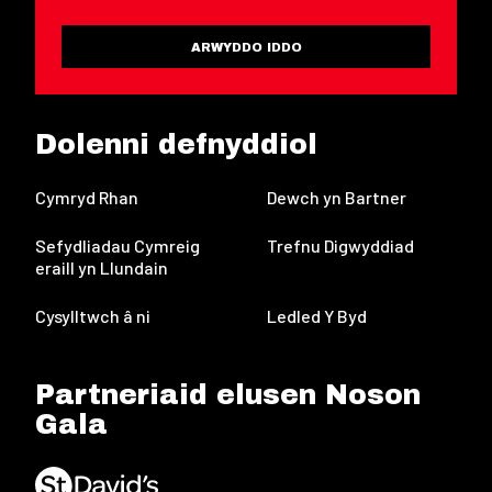
ARWYDDO IDDO
Dolenni defnyddiol
Cymryd Rhan
Dewch yn Bartner
Sefydliadau Cymreig
Trefnu Digwyddiad
eraill yn Llundain
Cysylltwch â ni
Ledled Y Byd
Partneriaid elusen Noson
Gala